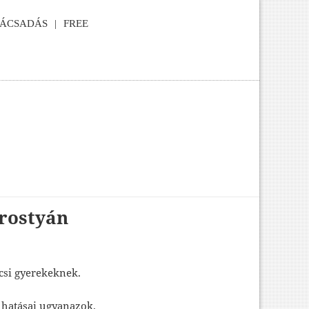
NÁCSADÁS
FREE
orostyán
csi gyerekeknek.
 hatásai ugyanazok.