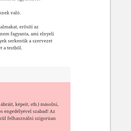
knek való.
dalmakat, erősíti az
nem fagyanta, ami elnyeli
lyek serkentik a szervezet
 a testből.
ábráit, képeit, stb.) másolni,
os engedélyével szabad! Az
kül felhasználni szigorúan