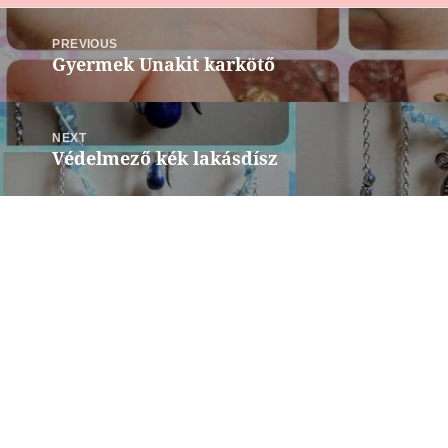
Bejegyzés
navigáció
PREVIOUS
Gyermek Unakit karkötő
Previous
post:
NEXT
Védelmező kék lakásdísz
Next
post: