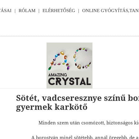
ÁSAI
RÓLAM
ELÉRHETŐSÉG
ONLINE GYÓGYÍTÁS,TA
Sötét, vadcseresznye színű b
gyermek karkötő
Minden szem után csomózott, biztonságos ki
A borostyán minél sötétebb, annál öregebb, de a