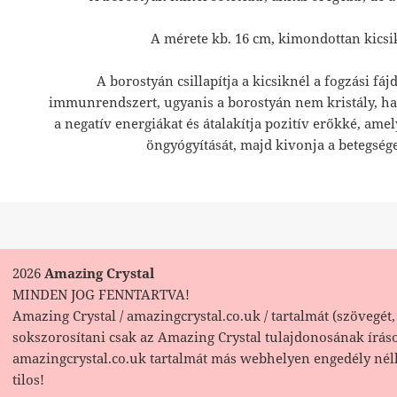
A mérete kb. 16 cm, kimondottan kicsi
A borostyán csillapítja a kicsiknél a fogzási fáj
immunrendszert, ugyanis a borostyán nem kristály, ha
a negatív energiákat és átalakítja pozitív erőkké, ame
öngyógyítását, majd kivonja a betegséget
2026
Amazing Crystal
MINDEN JOG FENNTARTVA!
Amazing Crystal / amazingcrystal.co.uk / tartalmát (szövegét, 
sokszorosítani csak az Amazing Crystal tulajdonosának írás
amazingcrystal.co.uk tartalmát más webhelyen engedély nél
tilos!