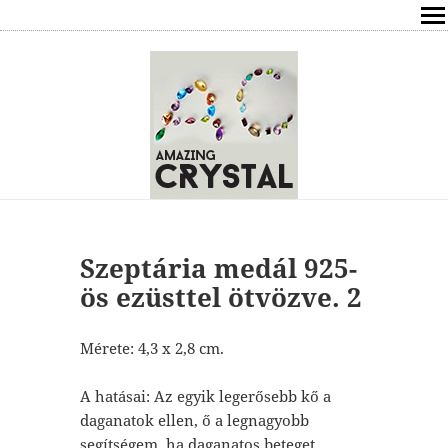
SHOP
ÍRÁSOK
ÁSVÁNYOK HATÁSAI
RÓLAM
ELÉRHETŐSÉG
Szeptária medál 925-
ös ezüsttel ötvözve. 2
ONLINE GYÓGYÍTÁS,TANÁCSADÁS
Mérete: 4,3 x 2,8 cm.
FREE
A hatásai: Az egyik legerősebb kő a
VÁSÁRLÁS / KOSÁR
daganatok ellen, ő a legnagyobb
segítségem, ha daganatos beteget