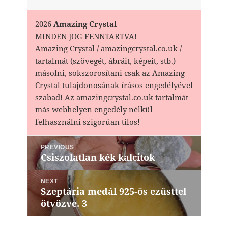
2026
Amazing Crystal
MINDEN JOG FENNTARTVA!
Amazing Crystal / amazingcrystal.co.uk /
tartalmát (szövegét, ábráit, képeit, stb.)
másolni, sokszorosítani csak az Amazing
Crystal tulajdonosának írásos engedélyével
szabad! Az amazingcrystal.co.uk tartalmát
más webhelyen engedély nélkül
felhasználni szigorúan tilos!
Bejegyzés
PREVIOUS
navigáció
Csiszolatlan kék kalcitok
Previous
post:
NEXT
Szeptária medál 925-ös ezüsttel
Next
ötvözve. 3
post: