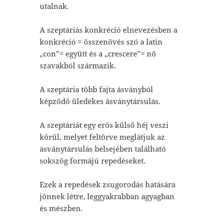
utalnak.
A szeptáriás konkréció elnevezésben a
konkréció = összenövés szó a latin
„con”= együtt és a „crescere”= nő
szavakból származik.
A szeptária több fajta ásványból
képződő üledékes ásványtársulás.
A szeptáriát egy erős külső héj veszi
körül, melyet feltörve meglátjuk az
ásványtársulás belsejében található
sokszög formájú repedéseket.
Ezek a repedések zsugorodás hatására
jönnek létre, leggyakrabban agyagban
és mészben.