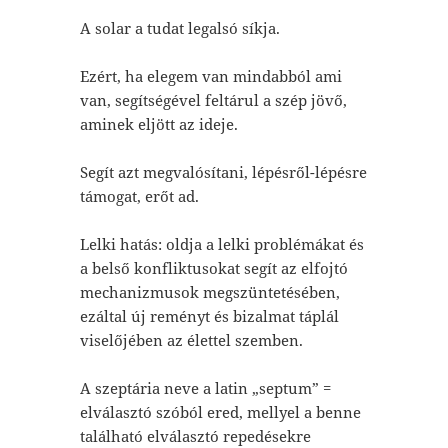
A solar a tudat legalsó síkja.
Ezért, ha elegem van mindabból ami
van, segítségével feltárul a szép jövő,
aminek eljött az ideje.
Segít azt megvalósítani, lépésről-lépésre
támogat, erőt ad.
Lelki hatás: oldja a lelki problémákat és
a belső konfliktusokat segít az elfojtó
mechanizmusok megszüntetésében,
ezáltal új reményt és bizalmat táplál
viselőjében az élettel szemben.
A szeptária neve a latin „septum” =
elválasztó szóból ered, mellyel a benne
található elválasztó repedésekre