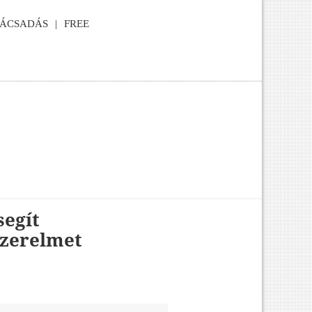
NÁCSADÁS
FREE
segít
szerelmet