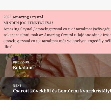
2026
Amazing Crystal
MINDEN JOG FENNTARTVA!
Amazing Crystal / amazingcrystal.co.uk / tartalmát (szövegét, 
sokszorosítani csak az Amazing Crystal tulajdonosának írás
amazingcrystal.co.uk tartalmát más webhelyen engedély nél
tilos!
Bejegyzés
navigáció
PREVIOUS
Bokalánc
Previous
post:
NEXT
Csaroit kövekből és Lemúriai kvarckristályb
Next
post: