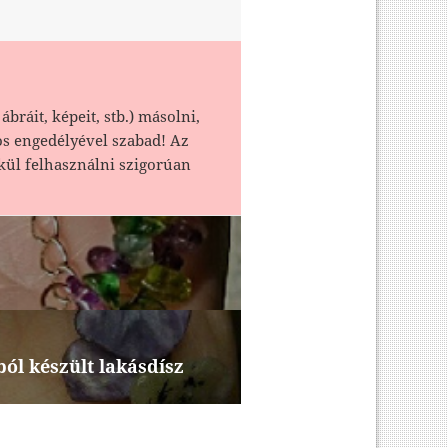
ábráit, képeit, stb.) másolni,
os engedélyével szabad! Az
kül felhasználni szigorúan
ól készült lakásdísz