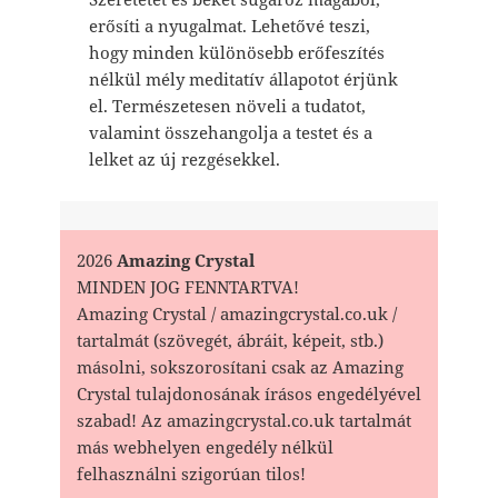
erősíti a nyugalmat. Lehetővé teszi,
hogy minden különösebb erőfeszítés
nélkül mély meditatív állapotot érjünk
el. Természetesen növeli a tudatot,
valamint összehangolja a testet és a
lelket az új rezgésekkel.
2026
Amazing Crystal
MINDEN JOG FENNTARTVA!
Amazing Crystal / amazingcrystal.co.uk /
tartalmát (szövegét, ábráit, képeit, stb.)
másolni, sokszorosítani csak az Amazing
Crystal tulajdonosának írásos engedélyével
szabad! Az amazingcrystal.co.uk tartalmát
más webhelyen engedély nélkül
felhasználni szigorúan tilos!