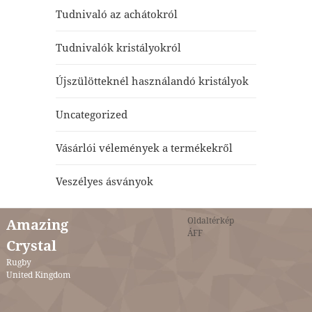
Tudnivaló az achátokról
Tudnivalók kristályokról
Újszülötteknél használandó kristályok
Uncategorized
Vásárlói vélemények a termékekről
Veszélyes ásványok
Oldaltérkép
Amazing
ÁFF
Crystal
Rugby
United Kingdom