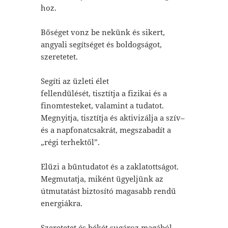
hoz.
Bőséget vonz be nekünk és sikert,
angyali segítséget és boldogságot,
szeretetet.
Segíti az üzleti élet
fellendülését, tisztítja a fizikai és a
finomtesteket, valamint a tudatot.
Megnyitja, tisztítja és aktivizálja a szív–
és a napfonatcsakrát, megszabadít a
„régi terhektől”.
Elűzi a bűntudatot és a zaklatottságot.
Megmutatja, miként ügyeljünk az
útmutatást biztosító magasabb rendű
energiákra.
Szeretetet és békét sugároz magából,