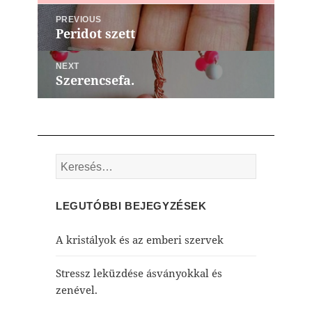
Bejegyzés
PREVIOUS
navigáció
Peridot szett
Previous
post:
NEXT
Szerencsefa.
Next
post:
Keresés:
LEGUTÓBBI BEJEGYZÉSEK
A kristályok és az emberi szervek
Stressz leküzdése ásványokkal és
zenével.