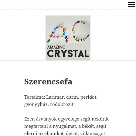
SHOP
ÍRÁSOK
ÁSVÁNYOK HATÁSAI
RÓLAM
ELÉRHETŐSÉG
Szerencsefa
ONLINE GYÓGYÍTÁS,TANÁCSADÁS
Tartalma: Larimar, citrin, peridot,
gyöngyház, rodokrozit
FREE
Ezen ásványok egyvelege segít nekünk
VÁSÁRLÁS / KOSÁR
megtartani a nyugalmat, a békét, segít
elérni a céljainkat, derűt, vidámságot