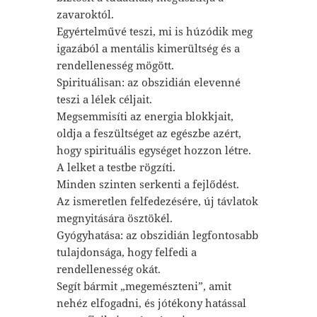
zavaroktól.
Egyértelművé teszi, mi is húzódik meg
igazából a mentális kimerültség és a
rendellenesség mögött.
Spirituálisan: az obszidián elevenné
teszi a lélek céljait.
Megsemmisíti az energia blokkjait,
oldja a feszültséget az egészbe azért,
hogy spirituális egységet hozzon létre.
A lelket a testbe rögzíti.
Minden szinten serkenti a fejlődést.
Az ismeretlen felfedezésére, új távlatok
megnyitására ösztökél.
Gyógyhatása: az obszidián legfontosabb
tulajdonsága, hogy felfedi a
rendellenesség okát.
Segít bármit „megemészteni”, amit
nehéz elfogadni, és jótékony hatással