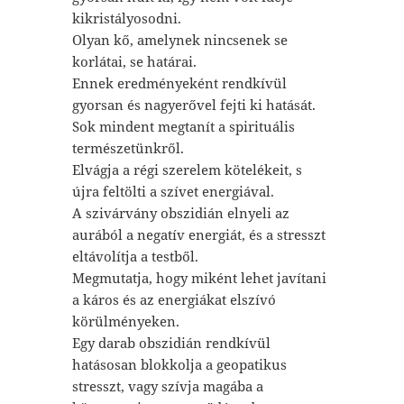
kikristályosodni.
Olyan kő, amelynek nincsenek se
korlátai, se határai.
Ennek eredményeként rendkívül
gyorsan és nagyerővel fejti ki hatását.
Sok mindent megtanít a spirituális
természetünkről.
Elvágja a régi szerelem kötelékeit, s
újra feltölti a szívet energiával.
A szivárvány obszidián elnyeli az
aurából a negatív energiát, és a stresszt
eltávolítja a testből.
Megmutatja, hogy miként lehet javítani
a káros és az energiákat elszívó
körülményeken.
Egy darab obszidián rendkívül
hatásosan blokkolja a geopatikus
stresszt, vagy szívja magába a