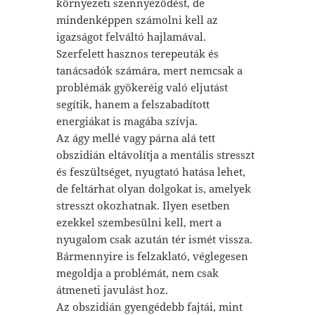
környezeti szennyeződést, de
mindenképpen számolni kell az
igazságot felváltó hajlamával.
Szerfelett hasznos terepeuták és
tanácsadók számára, mert nemcsak a
problémák gyökeréig való eljutást
segítik, hanem a felszabadított
energiákat is magába szívja.
Az ágy mellé vagy párna alá tett
obszidián eltávolítja a mentális stresszt
és feszültséget, nyugtató hatása lehet,
de feltárhat olyan dolgokat is, amelyek
stresszt okozhatnak. Ilyen esetben
ezekkel szembesülni kell, mert a
nyugalom csak azután tér ismét vissza.
Bármennyire is felzaklató, véglegesen
megoldja a problémát, nem csak
átmeneti javulást hoz.
Az obszidián gyengédebb fajtái, mint