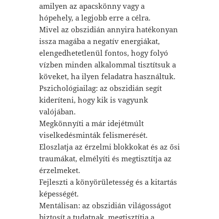
amilyen az apacskönny vagy a
hópehely, a legjobb erre a célra.
Mivel az obszidián annyira hatékonyan
issza magába a negatív energiákat,
elengedhetetlenül fontos, hogy folyó
vízben minden alkalommal tisztítsuk a
köveket, ha ilyen feladatra használtuk.
Pszichológiailag: az obszidián segít
kideríteni, hogy kik is vagyunk
valójában.
Megkönnyíti a már idejétmúlt
viselkedésminták felismerését.
Eloszlatja az érzelmi blokkokat és az ősi
traumákat, elmélyíti és megtisztítja az
érzelmeket.
Fejleszti a könyörületesség és a kitartás
képességét.
Mentálisan: az obszidián világosságot
biztosít a tudatnak, megtisztítja a