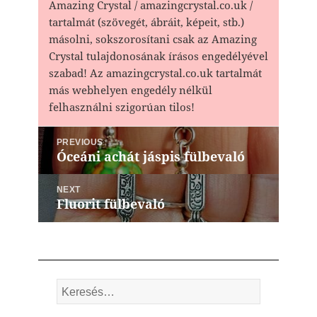
Amazing Crystal / amazingcrystal.co.uk /
tartalmát (szövegét, ábráit, képeit, stb.)
másolni, sokszorosítani csak az Amazing
Crystal tulajdonosának írásos engedélyével
szabad! Az amazingcrystal.co.uk tartalmát
más webhelyen engedély nélkül
felhasználni szigorúan tilos!
Bejegyzés
PREVIOUS
navigáció
Óceáni achát jáspis fülbevaló
Previous
post:
NEXT
Fluorit fülbevaló
Next
post:
Keresés: