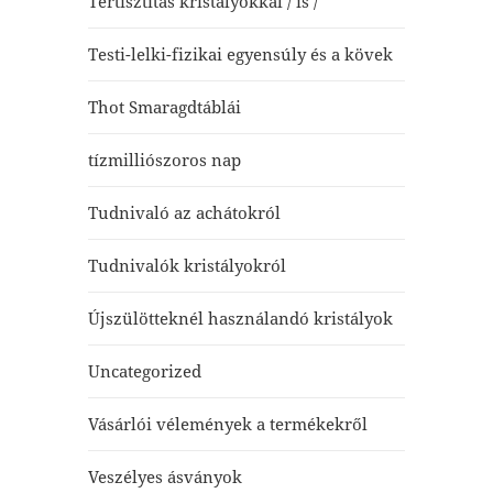
Tértisztítás kristályokkal / is /
Testi-lelki-fizikai egyensúly és a kövek
Thot Smaragdtáblái
tízmilliószoros nap
Tudnivaló az achátokról
Tudnivalók kristályokról
Újszülötteknél használandó kristályok
Uncategorized
Vásárlói vélemények a termékekről
Veszélyes ásványok