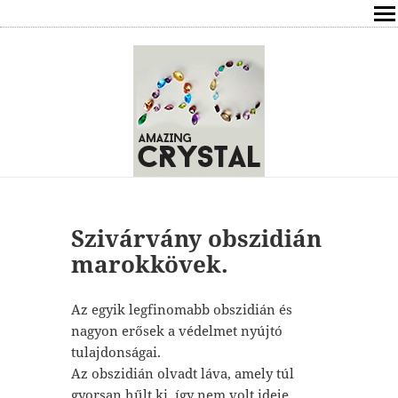
SHOP
ÍRÁSOK
ÁSVÁNYOK HATÁSAI
RÓLAM
ELÉRHETŐSÉG
Szivárvány obszidián
marokkövek.
ONLINE GYÓGYÍTÁS,TANÁCSADÁS
Az egyik legfinomabb obszidián és
FREE
nagyon erősek a védelmet nyújtó
tulajdonságai.
VÁSÁRLÁS / KOSÁR
Az obszidián olvadt láva, amely túl
gyorsan hűlt ki, így nem volt ideje