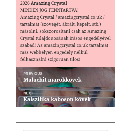
2026
Amazing Crystal
MINDEN JOG FENNTARTVA!
Amazing Crystal / amazingcrystal.co.uk /
tartalmát (szövegét, ábráit, képeit, stb.)
másolni, sokszorosítani csak az Amazing
Crystal tulajdonosának írásos engedélyével
szabad! Az amazingcrystal.co.uk tartalmát
más webhelyen engedély nélkül
felhasználni szigorúan tilos!
Bejegyzés
PREVIOUS
navigáció
Malachit marokkövek
Previous
post:
NEXT
Kalszilika kaboson kövek
Next
post: