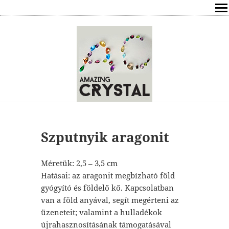
SHOP
ÍRÁSOK
ÁSVÁNYOK HATÁSAI
RÓLAM
ELÉRHETŐSÉG
Szputnyik aragonit
ONLINE GYÓGYÍTÁS,TANÁCSADÁS
Méretük: 2,5 – 3,5 cm
Hatásai: az aragonit megbízható föld
FREE
gyógyító és földelő kő. Kapcsolatban
van a föld anyával, segít megérteni az
VÁSÁRLÁS / KOSÁR
üzeneteit; valamint a hulladékok
újrahasznosításának támogatásával