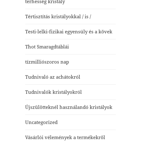
terhesség kristály
Tértisztítás kristályokkal / is /
Testi-lelki-fizikai egyensúly és a kövek
Thot Smaragdtáblái
tízmilliószoros nap
Tudnivaló az achátokról
Tudnivalók kristályokról
Újszülötteknél használandó kristályok
Uncategorized
Vásárlói vélemények a termékekről