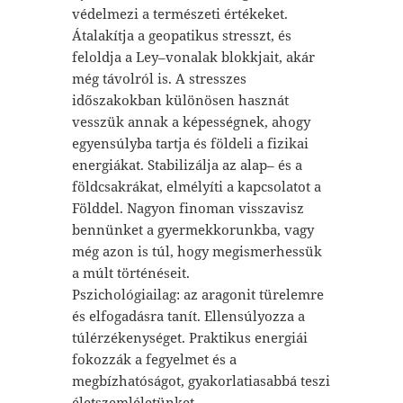
védelmezi a természeti értékeket.
Átalakítja a geopatikus stresszt, és
feloldja a Ley–vonalak blokkjait, akár
még távolról is. A stresszes
idős
zakokban különösen hasznát
vesszük annak a képességnek, ahogy
egyensúlyba tartja és földeli a fizikai
energiákat. Stabilizálja az alap– és a
földcsakrákat, elmélyíti a kapcsolatot a
Földdel. Nagyon finoman visszavisz
bennünket a gyermekkorunkba, vagy
még azon is túl, hogy megismerhessük
a múlt történéseit.
Pszichológiailag: az aragonit türelemre
és elfogadásra tanít. Ellensúlyozza a
túlérzékenységet. Praktikus energiái
fokozzák a fegyelmet és a
megbízhatóságot, gyakorlatiasabbá teszi
életszemléletünket.