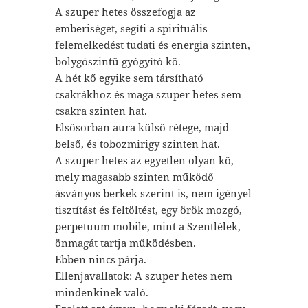
A szuper hetes összefogja az
emberiséget, segíti a spirituális
felemelkedést tudati és energia szinten,
bolygószintű gyógyító kő.
A hét kő egyike sem társítható
csakrákhoz és maga szuper hetes sem
csakra szinten hat.
Elsősorban aura külső rétege, majd
belső, és tobozmirigy szinten hat.
A szuper hetes az egyetlen olyan kő,
mely magasabb szinten működő
ásványos berkek szerint is, nem igényel
tisztítást és feltöltést, egy örök mozgó,
perpetuum mobile, mint a Szentlélek,
önmagát tartja működésben.
Ebben nincs párja.
Ellenjavallatok: A szuper hetes nem
mindenkinek való.