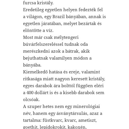
furcsa kristály.
Eredetileg egyetlen helyen fedezték fel
a világon, egy Brazil bányában, annak is
egyetlen járatában, melyet bezártak és
elöntötte a víz.
Most már csak mélytengeri
búvárfelszereléssel tudnak oda
merészkedni azok a bátrak, akik
bejuthatnak valamilyen módon a
bányába.
Kiemelkedő hatása és ereje, valamint
ritkasága miatt nagyon keresett kristály,
egyes darabok ára bolttól függően eléri
a 400 dollárt is és a kisebb darabok sem
olcsóak.
A szuper hetes nem egy minerológiai
név, hanem egy ásványtársulás, azaz a
tartalma: füstkvarc, kvarc, ametiszt,
goethit, lepidokrokit, kakoxén,