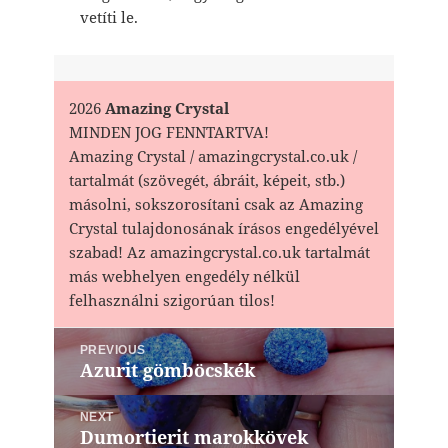
vetíti le.
2026
Amazing Crystal
MINDEN JOG FENNTARTVA!
Amazing Crystal / amazingcrystal.co.uk /
tartalmát (szövegét, ábráit, képeit, stb.)
másolni, sokszorosítani csak az Amazing
Crystal tulajdonosának írásos engedélyével
szabad! Az amazingcrystal.co.uk tartalmát
más webhelyen engedély nélkül
felhasználni szigorúan tilos!
Bejegyzés
PREVIOUS
navigáció
Azurit gömböcskék
Previous
post:
NEXT
Dumortierit marokkövek
Next