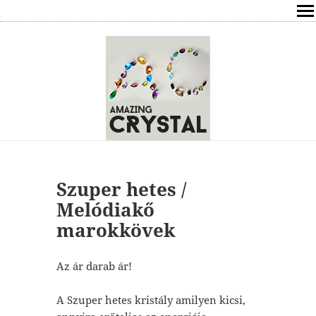
SHOP
ÍRÁSOK
ÁSVÁNYOK HATÁSAI
RÓLAM
ELÉRHETŐSÉG
Szuper hetes /
Melódiakő
ONLINE GYÓGYÍTÁS,TANÁCSADÁS
marokkövek
FREE
Az ár darab ár!
VÁSÁRLÁS / KOSÁR
A Szuper hetes kristály amilyen kicsi,