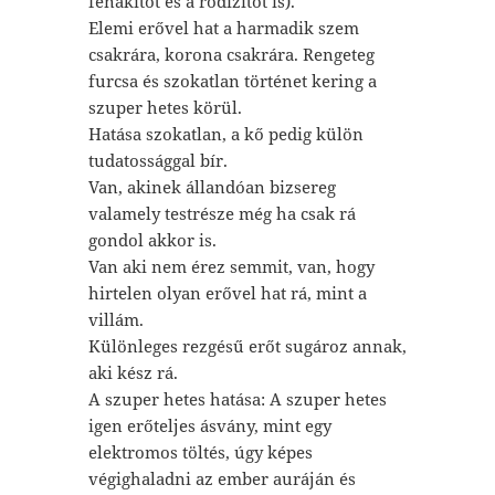
fenakitot és a rodizitot is).
Elemi erővel hat a harmadik szem
csakrára, korona csakrára. Rengeteg
furcsa és szokatlan történet kering a
szuper hetes körül.
Hatása szokatlan, a kő pedig külön
tudatossággal bír.
Van, akinek állandóan bizsereg
valamely testrésze még ha csak rá
gondol akkor is.
Van aki nem érez semmit, van, hogy
hirtelen olyan erővel hat rá, mint a
villám.
Különleges rezgésű erőt sugároz annak,
aki kész rá.
A szuper hetes hatása: A szuper hetes
igen erőteljes ásvány, mint egy
elektromos töltés, úgy képes
végighaladni az ember auráján és