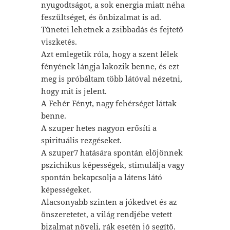
nyugodtságot, a sok energia miatt néha
feszültséget, és önbizalmat is ad.
Tünetei lehetnek a zsibbadás és fejtető
viszketés.
Azt emlegetik róla, hogy a szent lélek
fényének lángja lakozik benne, és ezt
meg is próbáltam több látóval nézetni,
hogy mit is jelent.
A Fehér Fényt, nagy fehérséget láttak
benne.
A szuper hetes nagyon erősíti a
spirituális rezgéseket.
A szuper7 hatására spontán előjönnek
pszichikus képességek, stimulálja vagy
spontán bekapcsolja a látens látó
képességeket.
Alacsonyabb szinten a jókedvet és az
önszeretetet, a világ rendjébe vetett
bizalmat növeli, rák esetén jó segítő.