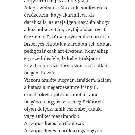
annyira erőteljes az energiája.
A tapasztalatok róla azok, amiket én is
érzékeltem, hogy akármilyen kis
darabka is, az ereje igen nagy, én ahogy
a kezembe vettem, egyfajta bizsergést
éreztem először a tenyeremben, majd a
bizsergés elindult a karomon fel, onnan
pedig már csak azt éreztem, hogy elkap
egy szédülésféle, le kellett rakjam a
követ, majd csak lassacskán szoktattam
magam hozzá.
Viszont amióta megvan, imádom, nálam
a hatása a megérzéseimre irányul,
erősíti őket, újabban minden, amit
megérzek, úgy is lesz, megtörténnek
olyan dolgok, amik eszembe jutnak,
vagy amiket megálmodok.
A szuper hetes leírt hatásai:
A szuper hetes marokkő egy nagyon