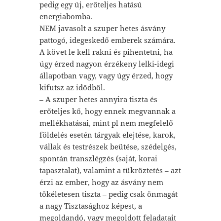
pedig egy új, erőteljes hatású
energiabomba.
NEM javasolt a szuper hetes ásvány
pattogó, idegeskedő emberek számára.
A követ le kell rakni és pihentetni, ha
úgy érzed nagyon érzékeny lelki-idegi
állapotban vagy, vagy úgy érzed, hogy
kifutsz az idődből.
– A szuper hetes annyira tiszta és
erőteljes kő, hogy ennek megvannak a
mellékhatásai, mint pl nem megfelelő
földelés esetén tárgyak elejtése, karok,
vállak és testrészek beütése, szédelgés,
spontán transzlégzés (saját, korai
tapasztalat), valamint a tükröztetés – azt
érzi az ember, hogy az ásvány nem
tökéletesen tiszta – pedig csak önmagát
a nagy Tisztasághoz képest, a
megoldandó, vagy megoldott feladatait