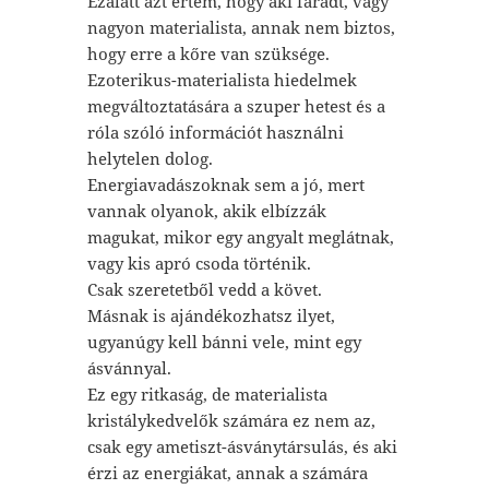
Ezalatt azt értem, hogy aki fáradt, vagy
nagyon materialista, annak nem biztos,
hogy erre a kőre van szüksége.
Ezoterikus-materialista hiedelmek
megváltoztatására a szuper hetest és a
róla szóló információt használni
helytelen dolog.
Energiavadászoknak sem a jó, mert
vannak olyanok, akik elbízzák
magukat, mikor egy angyalt meglátnak,
vagy kis apró csoda történik.
Csak szeretetből vedd a követ.
Másnak is ajándékozhatsz ilyet,
ugyanúgy kell bánni vele, mint egy
ásvánnyal.
Ez egy ritkaság, de materialista
kristálykedvelők számára ez nem az,
csak egy ametiszt-ásványtársulás, és aki
érzi az energiákat, annak a számára