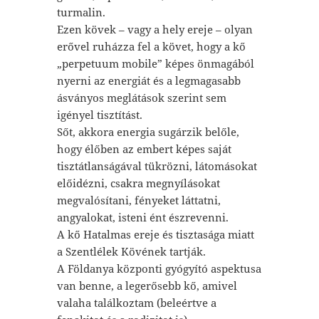
turmalin.
Ezen kövek – vagy a hely ereje – olyan
erővel ruházza fel a követ, hogy a kő
„perpetuum mobile” képes önmagából
nyerni az energiát és a legmagasabb
ásványos meglátások szerint sem
igényel tisztítást.
Sőt, akkora energia sugárzik belőle,
hogy élőben az embert képes saját
tisztátlanságával tükrözni, látomásokat
előidézni, csakra megnyílásokat
megvalósítani, fényeket láttatni,
angyalokat, isteni ént észrevenni.
A kő Hatalmas ereje és tisztasága miatt
a Szentlélek Kövének tartják.
A Földanya központi gyógyító aspektusa
van benne, a legerősebb kő, amivel
valaha találkoztam (beleértve a