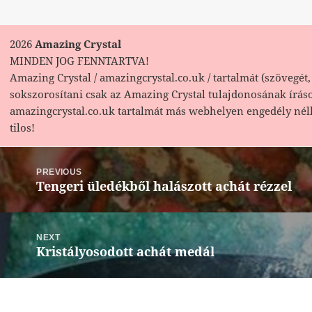
2026
Amazing Crystal
MINDEN JOG FENNTARTVA!
Amazing Crystal / amazingcrystal.co.uk / tartalmát (szövegét, 
sokszorosítani csak az Amazing Crystal tulajdonosának írás
amazingcrystal.co.uk tartalmát más webhelyen engedély nél
tilos!
Bejegyzés
navigáció
PREVIOUS
Tengeri üledékből halászott achát rézzel
Previous
post:
NEXT
Kristályosodott achát medál
Next
post: