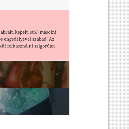
ábráit, képeit, stb.) másolni,
os engedélyével szabad! Az
kül felhasználni szigorúan