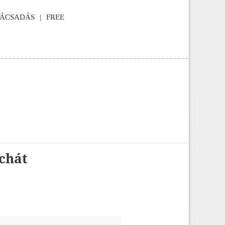
NÁCSADÁS
FREE
achát