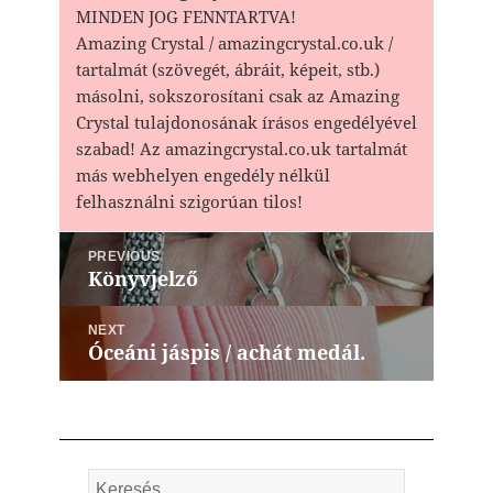
MINDEN JOG FENNTARTVA!
Amazing Crystal / amazingcrystal.co.uk /
tartalmát (szövegét, ábráit, képeit, stb.)
másolni, sokszorosítani csak az Amazing
Crystal tulajdonosának írásos engedélyével
szabad! Az amazingcrystal.co.uk tartalmát
más webhelyen engedély nélkül
felhasználni szigorúan tilos!
Bejegyzés
PREVIOUS
navigáció
Könyvjelző
Previous
post:
NEXT
Óceáni jáspis / achát medál.
Next
post:
Keresés: