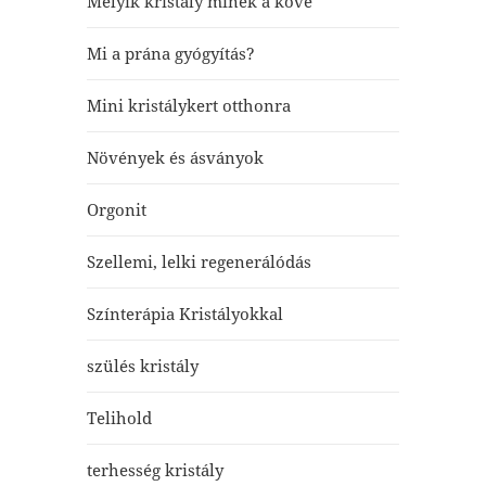
Melyik kristály minek a köve
Mi a prána gyógyítás?
Mini kristálykert otthonra
Növények és ásványok
Orgonit
Szellemi, lelki regenerálódás
Színterápia Kristályokkal
szülés kristály
Telihold
terhesség kristály