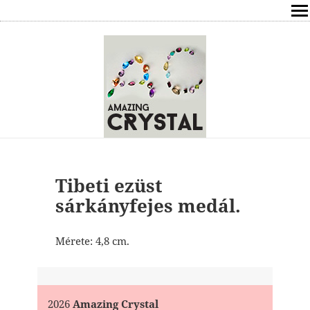
SHOP
ÍRÁSOK
ÁSVÁNYOK HATÁSAI
RÓLAM
ELÉRHETŐSÉG
Tibeti ezüst
sárkányfejes medál.
ONLINE GYÓGYÍTÁS,TANÁCSADÁS
Mérete: 4,8 cm.
FREE
VÁSÁRLÁS / KOSÁR
2026
Amazing Crystal