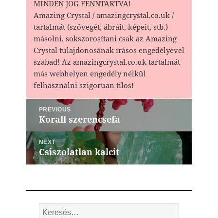
MINDEN JOG FENNTARTVA!
Amazing Crystal / amazingcrystal.co.uk /
tartalmát (szövegét, ábráit, képeit, stb.)
másolni, sokszorosítani csak az Amazing
Crystal tulajdonosának írásos engedélyével
szabad! Az amazingcrystal.co.uk tartalmát
más webhelyen engedély nélkül
felhasználni szigorúan tilos!
Bejegyzés
PREVIOUS
navigáció
Korall szerencsefa
Previous
post:
NEXT
Csiszolatlan kalcit
Next
post:
Keresés: