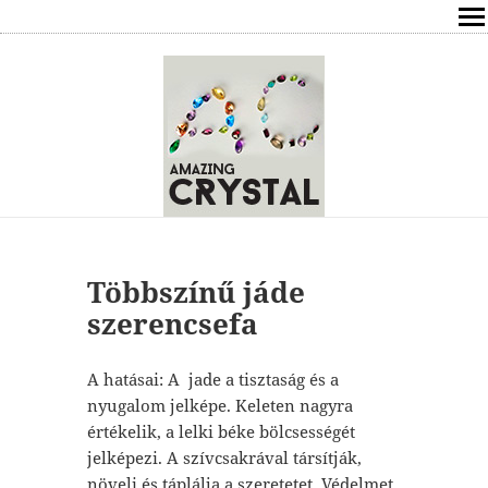
SHOP
ÍRÁSOK
ÁSVÁNYOK HATÁSAI
RÓLAM
ELÉRHETŐSÉG
Többszínű jáde
szerencsefa
ONLINE GYÓGYÍTÁS,TANÁCSADÁS
A hatásai: A jade a tisztaság és a
FREE
nyugalom jelképe. Keleten nagyra
értékelik, a lelki béke bölcsességét
VÁSÁRLÁS / KOSÁR
jelképezi. A szívcsakrával társítják,
növeli és táplálja a szeretetet. Védelmet