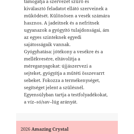
támogatja a szervezet szűrő és
kiválasztó feladatot ellátó szerveinek a
működését. Különösen a vesék számára
hasznos. A jadeitnek és a nefritnek
ugyanazok a gyógyító tulajdonságai, ám
az egyes szinteknek egyedi
sajátosságaik vannak.
Gyógyhatása: jótékony a vesékre és a
mellékvesére, eltávolítja a
méreganyagokat: újjászervezi a
sejteket, gyógyítja a műtéti összevarrt
sebeket. Fokozza a termékenységet,
segítséget jelent a szülésnél.
Egyensúlyban tartja a testfolyadékokat,
a víz–só/sav–lúg arányát.
2026
Amazing Crystal