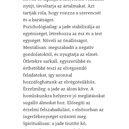
nyújt, távoltarja az ártalmakat. Azt
tartják róla, hogy vonzza a szerencsét
és a barátságot.
Pszichológiailag: a jade stabilizálja az
egyéniséget, létrehozza az ész és a test
egységét. Növeli az önállóságot.
Mentálisan: megszabadít a negatív
gondolatoktól, és nyugtatja az elmét.
Ötletekre sarkall, egyszerűbbé és
érthetőbbé teszi az elvégzendő
feladatokat, így azonnal
hozzáfoghatunk az elvégzésükhöz.
Érzelmileg: a jade az álom köve. A
homlokunkra helyezve jó meglátásokat
sugalló álmokat hoz. Elősegíti az
érzelmi felszabadulást, s elsősorban az
ingerlékenységet szünteti meg.
Spirituálisan: a jade tisztító kő,