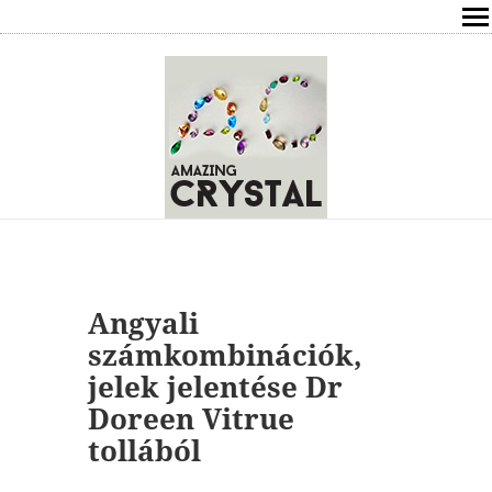
SHOP
ÍRÁSOK
ÁSVÁNYOK HATÁSAI
RÓLAM
ELÉRHETŐSÉG
Angyali
ONLINE GYÓGYÍTÁS,TANÁCSADÁS
számkombinációk,
jelek jelentése Dr
FREE
Doreen Vitrue
tollából
VÁSÁRLÁS / KOSÁR