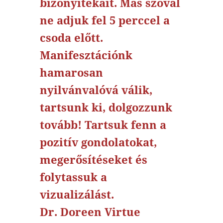
bizonyítékait. Más szóval
ne adjuk fel 5 perccel a
csoda előtt.
Manifesztációnk
hamarosan
nyilvánvalóvá válik,
tartsunk ki, dolgozzunk
tovább! Tartsuk fenn a
pozitív gondolatokat,
megerősítéseket és
folytassuk a
vizualizálást.
Dr. Doreen Virtue