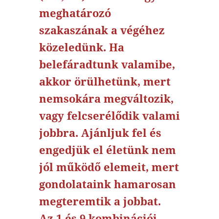
meghatározó
szakaszának a végéhez
közeledünk. Ha
belefáradtunk valamibe,
akkor örülhetünk, mert
nemsokára megváltozik,
vagy felcserélődik valami
jobbra. Ajánljuk fel és
engedjük el életünk nem
jól működő elemeit, mert
gondolataink hamarosan
megteremtik a jobbat.
Az 1 és 9 kombinációi