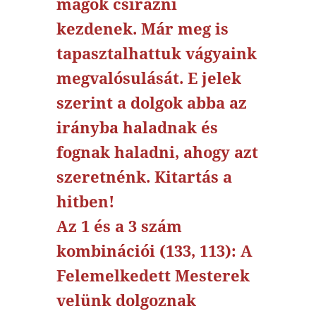
magok csírázni
kezdenek. Már meg is
tapasztalhattuk vágyaink
megvalósulását. E jelek
szerint a dolgok abba az
irányba haladnak és
fognak haladni, ahogy azt
szeretnénk. Kitartás a
hitben!
Az 1 és a 3 szám
kombinációi (133, 113): A
Felemelkedett Mesterek
velünk dolgoznak