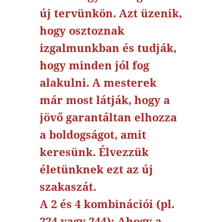
új tervünkön. Azt üzenik,
hogy osztoznak
izgalmunkban és tudják,
hogy minden jól fog
alakulni. A mesterek
már most látják, hogy a
jövő garantáltan elhozza
a boldogságot, amit
keresünk. Élvezzük
életünknek ezt az új
szakaszát.
A 2 és 4 kombinációi (pl.
224 vagy 244): Ahogy a