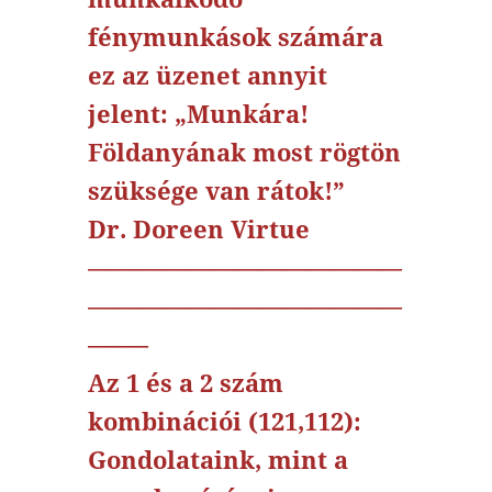
fénymunkások számára
ez az üzenet annyit
jelent: „Munkára!
Földanyának most rögtön
szüksége van rátok!”
Dr. Doreen Virtue
—————————————
—————————————
——–
Az 1 és a 2 szám
kombinációi (121,112):
Gondolataink, mint a