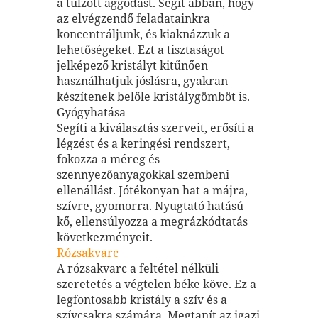
a túlzott aggódást. Segít abban, hogy
az elvégzendő feladatainkra
koncentráljunk, és kiaknázzuk a
lehetőségeket. Ezt a tisztaságot
jelképező kristályt kitűnően
használhatjuk jóslásra, gyakran
készítenek belőle kristálygömböt is.
Gyógyhatása
Segíti a kiválasztás szerveit, erősíti a
légzést és a keringési rendszert,
fokozza a méreg és
szennyezőanyagokkal szembeni
ellenállást. Jótékonyan hat a májra,
szívre, gyomorra. Nyugtató hatású
kő, ellensúlyozza a megrázkódtatás
következményeit.
Rózsakvarc
A rózsakvarc a feltétel nélküli
szeretetés a végtelen béke köve. Ez a
legfontosabb kristály a szív és a
szívcsakra számára. Megtanít az igazi