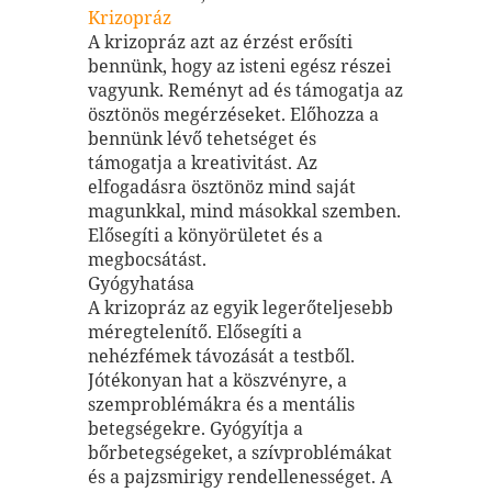
Krizopráz
A krizopráz azt az érzést erősíti
bennünk, hogy az isteni egész részei
vagyunk. Reményt ad és támogatja az
ösztönös megérzéseket. Előhozza a
bennünk lévő tehetséget és
támogatja a kreativitást. Az
elfogadásra ösztönöz mind saját
magunkkal, mind másokkal szemben.
Elősegíti a könyörületet és a
megbocsátást.
Gyógyhatása
A krizopráz az egyik legerőteljesebb
méregtelenítő. Elősegíti a
nehézfémek távozását a testből.
Jótékonyan hat a köszvényre, a
szemproblémákra és a mentális
betegségekre. Gyógyítja a
bőrbetegségeket, a szívproblémákat
és a pajzsmirigy rendellenességet. A