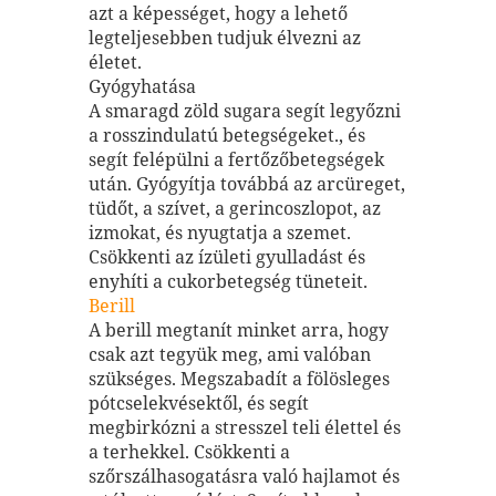
azt a képességet, hogy a lehető
legteljesebben tudjuk élvezni az
életet.
Gyógyhatása
A smaragd zöld sugara segít legyőzni
a rosszindulatú betegségeket., és
segít felépülni a fertőzőbetegségek
után. Gyógyítja továbbá az arcüreget,
tüdőt, a szívet, a gerincoszlopot, az
izmokat, és nyugtatja a szemet.
Csökkenti az ízületi gyulladást és
enyhíti a cukorbetegség tüneteit.
Berill
A berill megtanít minket arra, hogy
csak azt tegyük meg, ami valóban
szükséges. Megszabadít a fölösleges
pótcselekvésektől, és segít
megbirkózni a stresszel teli élettel és
a terhekkel. Csökkenti a
szőrszálhasogatásra való hajlamot és