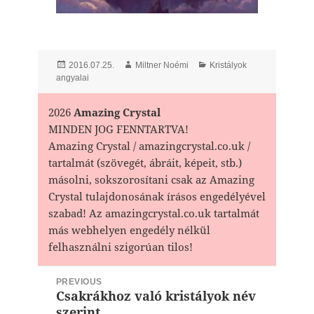
Posted
Author
Categories
2016.07.25.
Miltner Noémi
Kristályok
on
angyalai
2026
Amazing Crystal
MINDEN JOG FENNTARTVA!
Amazing Crystal / amazingcrystal.co.uk /
tartalmát (szövegét, ábráit, képeit, stb.)
másolni, sokszorosítani csak az Amazing
Crystal tulajdonosának írásos engedélyével
szabad! Az amazingcrystal.co.uk tartalmát
más webhelyen engedély nélkül
felhasználni szigorúan tilos!
Bejegyzés
PREVIOUS
navigáció
Csakrákhoz való kristályok név
Previous
szerint
post: