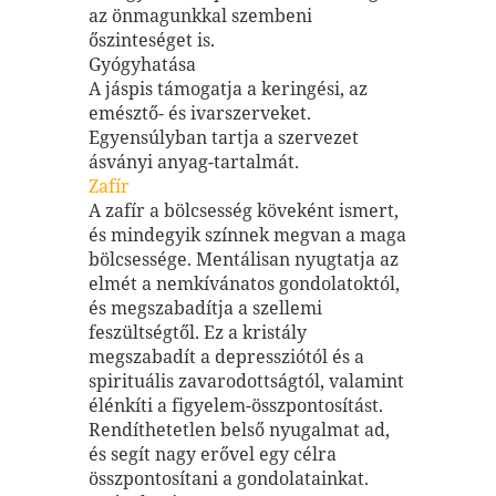
az önmagunkkal szembeni
őszinteséget is.
Gyógyhatása
A jáspis támogatja a keringési, az
emésztő- és ivarszerveket.
Egyensúlyban tartja a szervezet
ásványi anyag-tartalmát.
Zafír
A zafír a bölcsesség köveként ismert,
és mindegyik színnek megvan a maga
bölcsessége. Mentálisan nyugtatja az
elmét a nemkívánatos gondolatoktól,
és megszabadítja a szellemi
feszültségtől. Ez a kristály
megszabadít a depressziótól és a
spirituális zavarodottságtól, valamint
élénkíti a figyelem-összpontosítást.
Rendíthetetlen belső nyugalmat ad,
és segít nagy erővel egy célra
összpontosítani a gondolatainkat.