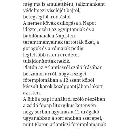
még ma is amulettként, talizmánként
védelmezi viselőjét bajtól,
betegségtől, rontástól.
A nemes kövek csillogása a Napot
idézte, ezért az egyiptomiak és a
babilóniaiak a Napisten
teremtményeinek tartották őket, a
görögök és a rómaiak pedig
legfelsőbb isteni eredetet
tulajdonítottak nekik.
Platón az Atlantiszról szóló írásában
beszámol arról, hogy a sziget
főtemplomában a 12 szent kőből
készült körök középpontjában lakott
az isten.
A Biblia papi ruhákról szóló részében
a zsidó főpap liturgikus kötényén
négy sorban ugyanaz a 12 drágakő
ugyanabban a sorrendben szerepel,
mint Platón atlantiszi főtemplomának