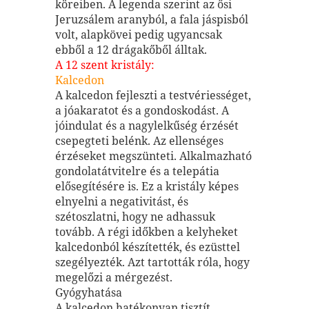
köreiben. A legenda szerint az ősi
Jeruzsálem aranyból, a fala jáspisból
volt, alapkövei pedig ugyancsak
ebből a 12 drágakőből álltak.
A 12 szent kristály:
Kalcedon
A kalcedon fejleszti a testvériességet,
a jóakaratot és a gondoskodást. A
jóindulat és a nagylelkűség érzését
csepegteti belénk. Az ellenséges
érzéseket megszünteti. Alkalmazható
gondolatátvitelre és a telepátia
elősegítésére is. Ez a kristály képes
elnyelni a negativitást, és
szétoszlatni, hogy ne adhassuk
tovább. A régi időkben a kelyheket
kalcedonból készítették, és ezüsttel
szegélyezték. Azt tartották róla, hogy
megelőzi a mérgezést.
Gyógyhatása
A kalcedon hatékonyan tisztít,