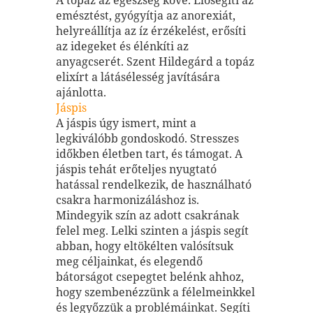
emésztést, gyógyítja az anorexiát,
helyreállítja az íz érzékelést, erősíti
az idegeket és élénkíti az
anyagcserét. Szent Hildegárd a topáz
elixírt a látásélesség javítására
ajánlotta.
Jáspis
A jáspis úgy ismert, mint a
legkiválóbb gondoskodó. Stresszes
időkben életben tart, és támogat. A
jáspis tehát erőteljes nyugtató
hatással rendelkezik, de használható
csakra harmonizáláshoz is.
Mindegyik szín az adott csakrának
felel meg. Lelki szinten a jáspis segít
abban, hogy eltökélten valósítsuk
meg céljainkat, és elegendő
bátorságot csepegtet belénk ahhoz,
hogy szembenézzünk a félelmeinkkel
és legyőzzük a problémáinkat. Segíti