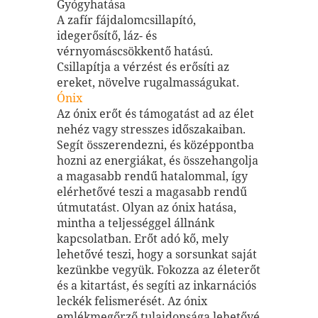
Gyógyhatása
A zafír fájdalomcsillapító,
idegerősítő, láz- és
vérnyomáscsökkentő hatású.
Csillapítja a vérzést és erősíti az
ereket, növelve rugalmasságukat.
Ónix
Az ónix erőt és támogatást ad az élet
nehéz vagy stresszes időszakaiban.
Segít összerendezni, és középpontba
hozni az energiákat, és összehangolja
a magasabb rendű hatalommal, így
elérhetővé teszi a magasabb rendű
útmutatást. Olyan az ónix hatása,
mintha a teljességgel állnánk
kapcsolatban. Erőt adó kő, mely
lehetővé teszi, hogy a sorsunkat saját
kezünkbe vegyük. Fokozza az életerőt
és a kitartást, és segíti az inkarnációs
leckék felismerését. Az ónix
emlékmegőrző tulajdonsága lehetővé