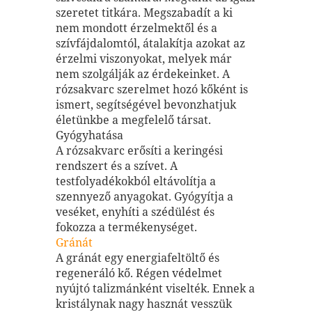
szeretet titkára. Megszabadít a ki
nem mondott érzelmektől és a
szívfájdalomtól, átalakítja azokat az
érzelmi viszonyokat, melyek már
nem szolgálják az érdekeinket. A
rózsakvarc szerelmet hozó kőként is
ismert, segítségével bevonzhatjuk
életünkbe a megfelelő társat.
Gyógyhatása
A rózsakvarc erősíti a keringési
rendszert és a szívet. A
testfolyadékokból eltávolítja a
szennyező anyagokat. Gyógyítja a
veséket, enyhíti a szédülést és
fokozza a termékenységet.
Gránát
A gránát egy energiafeltöltő és
regeneráló kő. Régen védelmet
nyújtó talizmánként viselték. Ennek a
kristálynak nagy hasznát vesszük