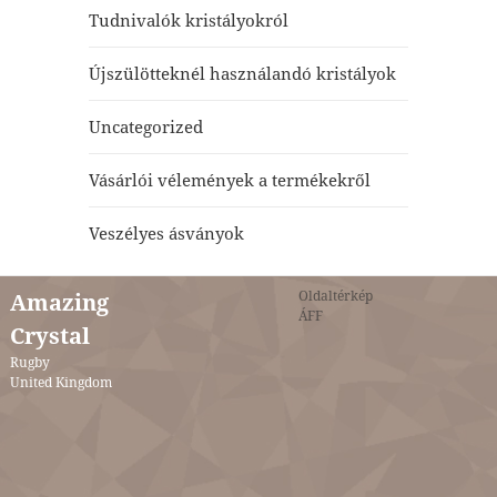
Tudnivalók kristályokról
Újszülötteknél használandó kristályok
Uncategorized
Vásárlói vélemények a termékekről
Veszélyes ásványok
Oldaltérkép
Amazing
ÁFF
Crystal
Rugby
United Kingdom