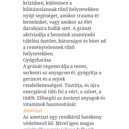
krízisben, különösen a
kilátástalannak tűnő helyzetekben
nyújt segítséget, amikor trauma ér
bennünket, vagy amikor az élet
darabjaira hullik szét. A gránát
aktivizálja a bennünk szunnyadó
túlélési ösztönt, bátorságot és hitet ad
a reménytelennek tűnő
helyzetekben.
Gyógyhatása
A gránát regenerálja a testet,
serkenti az anyagcserét, gyógyítja a
gerincet és a sejtek
rendellenességeit. Tisztítja, és újra
energiával tölti fel a vért, a szívet, a
tüdőt. Elősegíti az ásványi anyagok és
vitaminok hasznosítását.
Ametiszt
Az ametiszt egy rendkívül hatékony
védelmező kő. Mivel igen magas