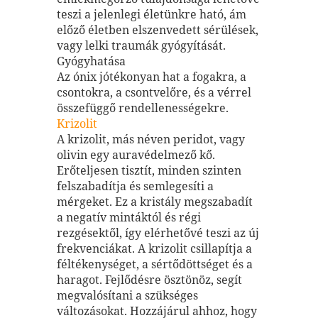
teszi a jelenlegi életünkre ható, ám
előző életben elszenvedett sérülések,
vagy lelki traumák gyógyítását.
Gyógyhatása
Az ónix jótékonyan hat a fogakra, a
csontokra, a csontvelőre, és a vérrel
összefüggő rendellenességekre.
Krizolit
A krizolit, más néven peridot, vagy
olivin egy auravédelmező kő.
Erőteljesen tisztít, minden szinten
felszabadítja és semlegesíti a
mérgeket. Ez a kristály megszabadít
a negatív mintáktól és régi
rezgésektől, így elérhetővé teszi az új
frekvenciákat. A krizolit csillapítja a
féltékenységet, a sértődöttséget és a
haragot. Fejlődésre ösztönöz, segít
megvalósítani a szükséges
változásokat. Hozzájárul ahhoz, hogy