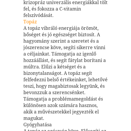
krizopráz univerzális energiákkal tölt
fel, és fokozza a C-vitamin
felszívódását.
Topáz
A topáz vibráló energiája örömöt,
bőséget és jó egészséget biztosít. A
hagyomány szerint a szeretet és a
jószerencse köve, segíti sikerre vinni
a céljainkat. Támogatja az igenlő
hozzáállást, és segít fátylat borítani a
múltra. Elűzi a kétséget és a
bizonytalanságot. A topáz segít
felfedezni belső értékeinket, lehetővé
teszi, hogy magabiztosak legyünk, és
bevonzzuk a szerencsénket.
Támogatja a problémamegoldást és
különösen azok számára hasznos,
akik a művészetekkel jegyezték el
magukat.
Gyógyhatása
A topáz az egészség köve. Elősegíti az