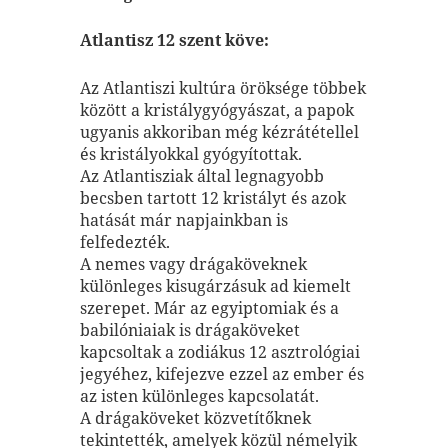
Atlantisz 12 szent köve:
Az Atlantiszi kultúra öröksége többek
között a kristálygyógyászat, a papok
ugyanis akkoriban még kézrátétellel
és kristályokkal gyógyítottak.
Az Atlantisziak által legnagyobb
becsben tartott 12 kristályt és azok
hatását már napjainkban is
felfedezték.
A nemes vagy drágaköveknek
különleges kisugárzásuk ad kiemelt
szerepet. Már az egyiptomiak és a
babilóniaiak is drágaköveket
kapcsoltak a zodiákus 12 asztrológiai
jegyéhez, kifejezve ezzel az ember és
az isten különleges kapcsolatát.
A drágaköveket közvetítőknek
tekintették, amelyek közül némelyik