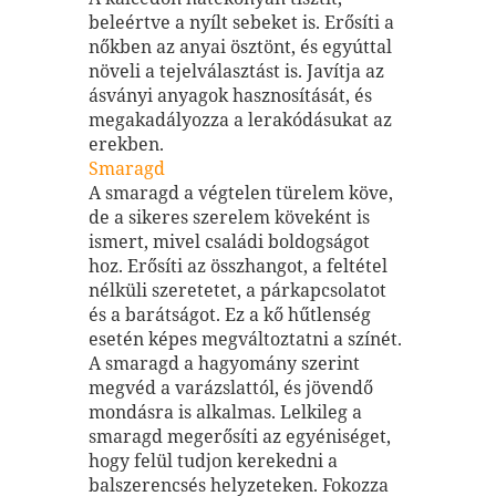
beleértve a nyílt sebeket is. Erősíti a
nőkben az anyai ösztönt, és egyúttal
növeli a tejelválasztást is. Javítja az
ásványi anyagok hasznosítását, és
megakadályozza a lerakódásukat az
erekben.
Smaragd
A smaragd a végtelen türelem köve,
de a sikeres szerelem köveként is
ismert, mivel családi boldogságot
hoz. Erősíti az összhangot, a feltétel
nélküli szeretetet, a párkapcsolatot
és a barátságot. Ez a kő hűtlenség
esetén képes megváltoztatni a színét.
A smaragd a hagyomány szerint
megvéd a varázslattól, és jövendő
mondásra is alkalmas. Lelkileg a
smaragd megerősíti az egyéniséget,
hogy felül tudjon kerekedni a
balszerencsés helyzeteken. Fokozza