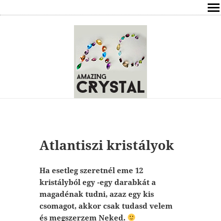
SHOP
ÍRÁSOK
ÁSVÁNYOK HATÁSAI
RÓLAM
ELÉRHETŐSÉG
Atlantiszi kristályok
ONLINE GYÓGYÍTÁS,TANÁCSADÁS
Ha esetleg szeretnél eme 12
FREE
kristályból egy -egy darabkát a
magadénak tudni, azaz egy kis
VÁSÁRLÁS / KOSÁR
csomagot, akkor csak tudasd velem
és megszerzem Neked.