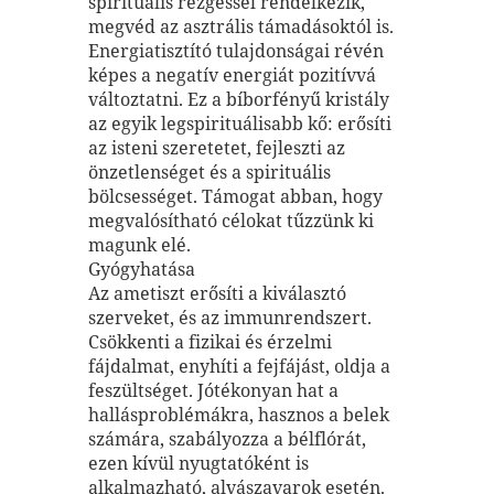
spirituális rezgéssel rendelkezik,
megvéd az asztrális támadásoktól is.
Energiatisztító tulajdonságai révén
képes a negatív energiát pozitívvá
változtatni. Ez a bíborfényű kristály
az egyik legspirituálisabb kő: erősíti
az isteni szeretetet, fejleszti az
önzetlenséget és a spirituális
bölcsességet. Támogat abban, hogy
megvalósítható célokat tűzzünk ki
magunk elé.
Gyógyhatása
Az ametiszt erősíti a kiválasztó
szerveket, és az immunrendszert.
Csökkenti a fizikai és érzelmi
fájdalmat, enyhíti a fejfájást, oldja a
feszültséget. Jótékonyan hat a
hallásproblémákra, hasznos a belek
számára, szabályozza a bélflórát,
ezen kívül nyugtatóként is
alkalmazható, alvászavarok esetén.