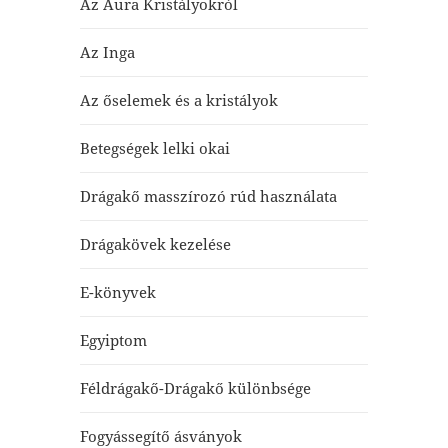
Az Aura Kristályokról
Az Inga
Az őselemek és a kristályok
Betegségek lelki okai
Drágakő masszírozó rúd használata
Drágakövek kezelése
E-könyvek
Egyiptom
Féldrágakő-Drágakő különbsége
Fogyássegítő ásványok