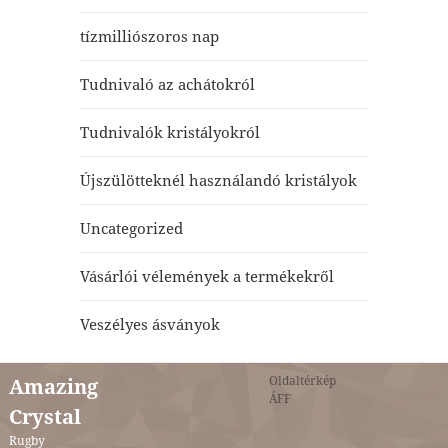
tízmilliószoros nap
Tudnivaló az achátokról
Tudnivalók kristályokról
Újszülötteknél használandó kristályok
Uncategorized
Vásárlói vélemények a termékekről
Veszélyes ásványok
Oldaltérkép
Amazing
ÁFF
Crystal
Rugby