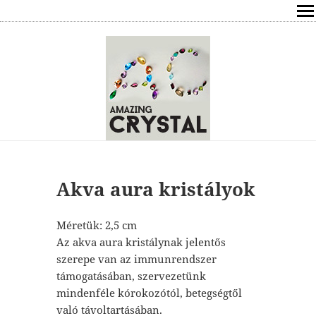
SHOP
ÍRÁSOK
ÁSVÁNYOK HATÁSAI
RÓLAM
ELÉRHETŐSÉG
Akva aura kristályok
ONLINE GYÓGYÍTÁS,TANÁCSADÁS
Méretük: 2,5 cm
Az akva aura kristálynak jelentős
FREE
szerepe van az immunrendszer
támogatásában, szervezetünk
VÁSÁRLÁS / KOSÁR
mindenféle kórokozótól, betegségtől
való távoltartásában.