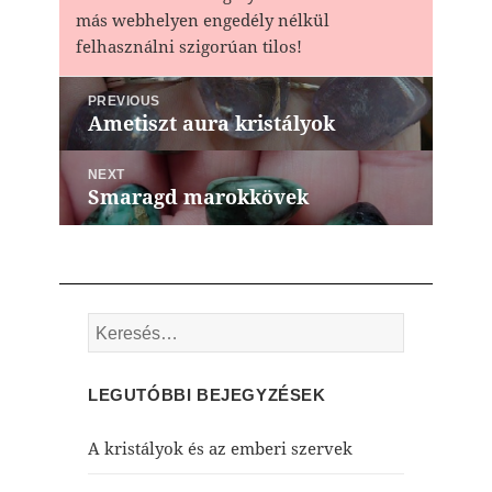
más webhelyen engedély nélkül
felhasználni szigorúan tilos!
Bejegyzés
PREVIOUS
navigáció
Ametiszt aura kristályok
Previous
post:
NEXT
Smaragd marokkövek
Next
post:
Keresés:
LEGUTÓBBI BEJEGYZÉSEK
A kristályok és az emberi szervek