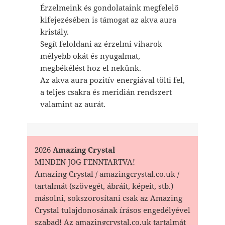
Érzelmeink és gondolataink megfelelő
kifejezésében is támogat az akva aura
kristály.
Segít feloldani az érzelmi viharok
mélyebb okát és nyugalmat,
megbékélést hoz el nekünk.
Az akva aura pozitív energiával tölti fel,
a teljes csakra és meridián rendszert
valamint az aurát.
2026
Amazing Crystal
MINDEN JOG FENNTARTVA!
Amazing Crystal / amazingcrystal.co.uk /
tartalmát (szövegét, ábráit, képeit, stb.)
másolni, sokszorosítani csak az Amazing
Crystal tulajdonosának írásos engedélyével
szabad! Az amazingcrystal.co.uk tartalmát