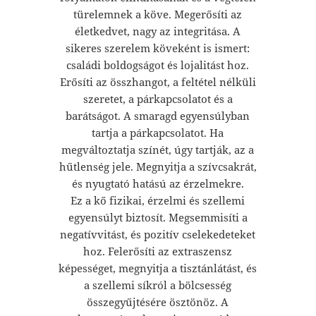
türelemnek a köve. Megerősíti az
életkedvet, nagy az integritása. A
sikeres szerelem köveként is ismert:
családi boldogságot és lojalitást hoz.
Erősíti az összhangot, a feltétel nélküli
szeretet, a párkapcsolatot és a
barátságot. A smaragd egyensúlyban
tartja a párkapcsolatot. Ha
megváltoztatja színét, úgy tartják, az a
hűtlenség jele. Megnyitja a szívcsakrát,
és nyugtató hatású az érzelmekre.
Ez a kő fizikai, érzelmi és szellemi
egyensúlyt biztosít. Megsemmisíti a
negatívvitást, és pozitív cselekedeteket
hoz. Felerősíti az extraszensz
képességet, megnyitja a tisztánlátást, és
a szellemi síkról a bölcsesség
összegyűjtésére ösztönöz. A