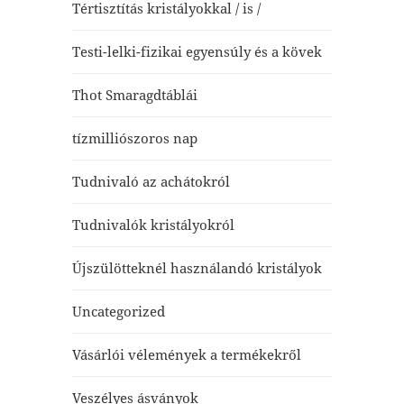
Tértisztítás kristályokkal / is /
Testi-lelki-fizikai egyensúly és a kövek
Thot Smaragdtáblái
tízmilliószoros nap
Tudnivaló az achátokról
Tudnivalók kristályokról
Újszülötteknél használandó kristályok
Uncategorized
Vásárlói vélemények a termékekről
Veszélyes ásványok