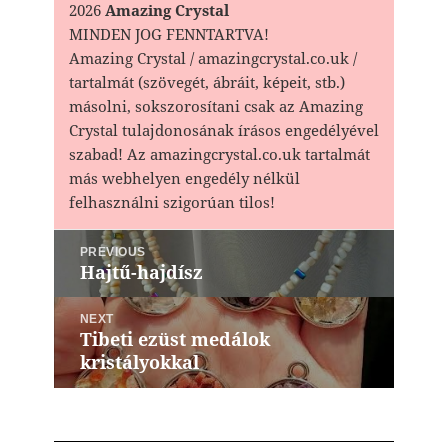
2026
Amazing Crystal
MINDEN JOG FENNTARTVA!
Amazing Crystal / amazingcrystal.co.uk /
tartalmát (szövegét, ábráit, képeit, stb.)
másolni, sokszorosítani csak az Amazing
Crystal tulajdonosának írásos engedélyével
szabad! Az amazingcrystal.co.uk tartalmát
más webhelyen engedély nélkül
felhasználni szigorúan tilos!
Bejegyzés
PREVIOUS
navigáció
Hajtű-hajdísz
Previous
post:
NEXT
Tibeti ezüst medálok
Next
kristályokkal
post: