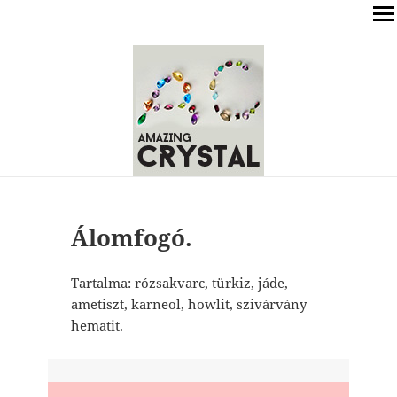
SHOP
ÍRÁSOK
ÁSVÁNYOK HATÁSAI
RÓLAM
ELÉRHETŐSÉG
Álomfogó.
ONLINE GYÓGYÍTÁS,TANÁCSADÁS
Tartalma: rózsakvarc, türkiz, jáde,
ametiszt, karneol, howlit, szivárvány
FREE
hematit.
VÁSÁRLÁS / KOSÁR