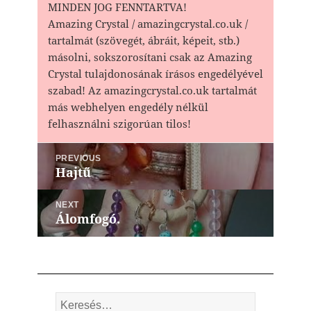
MINDEN JOG FENNTARTVA!
Amazing Crystal / amazingcrystal.co.uk /
tartalmát (szövegét, ábráit, képeit, stb.)
másolni, sokszorosítani csak az Amazing
Crystal tulajdonosának írásos engedélyével
szabad! Az amazingcrystal.co.uk tartalmát
más webhelyen engedély nélkül
felhasználni szigorúan tilos!
Bejegyzés
PREVIOUS
navigáció
Hajtű
Previous
post:
NEXT
Álomfogó.
Next
post:
Keresés: