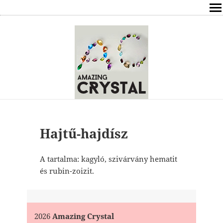
SHOP
ÍRÁSOK
ÁSVÁNYOK HATÁSAI
RÓLAM
ELÉRHETŐSÉG
Hajtű-hajdísz
ONLINE GYÓGYÍTÁS,TANÁCSADÁS
A tartalma: kagyló, szivárvány hematit
és rubin-zoizit.
FREE
VÁSÁRLÁS / KOSÁR
2026
Amazing Crystal