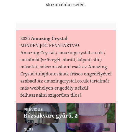
skizofrénia esetén.
2026
Amazing Crystal
MINDEN JOG FENNTARTVA!
Amazing Crystal / amazingcrystal.co.uk /
tartalmát (szövegét, ábráit, képeit, stb.)
másolni, sokszorosítani csak az Amazing
Crystal tulajdonosának írásos engedélyével
szabad! Az amazingcrystal.co.uk tartalmát
más webhelyen engedély nélkül
felhasználni szigorúan tilos!
Bejegyzés
PREVIOUS
navigáció
Rózsakvarc gyűrű, 2
Previous
post:
NEXT