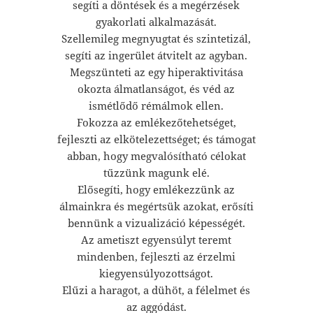
segíti a döntések és a megérzések
gyakorlati alkalmazását.
Szellemileg megnyugtat és szintetizál,
segíti az ingerület átvitelt az agyban.
Megszünteti az egy hiperaktivitása
okozta álmatlanságot, és véd az
ismétlődő rémálmok ellen.
Fokozza az emlékezőtehetséget,
fejleszti az elkötelezettséget; és támogat
abban, hogy megvalósítható célokat
tűzzünk magunk elé.
Elősegíti, hogy emlékezzünk az
álmainkra és megértsük azokat, erősíti
bennünk a vizualizáció képességét.
Az ametiszt egyensúlyt teremt
mindenben, fejleszti az érzelmi
kiegyensúlyozottságot.
Elűzi a haragot, a dühöt, a félelmet és
az aggódást.