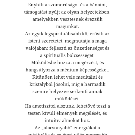
Enyhíti a szomorúságot és a bánatot,
támogatást nyújt az olyan helyzetekben,
amelyekben vesztesnek érezzük
magunkat.
Az egyik legspirituálisabb kő; erősíti az
isteni szeretetet, megmutatja a maga
valójában; fejleszti az önzetlenséget és
a spirituális bölcsességet.
Működésbe hozza a megérzést, és
hangsúlyozza a médium képességeket.
Kitűnően lehet vele meditálni és
kristályból jósolni, míg a harmadik
szemre helyezve serkenti annak
működését.
Ha ametiszttel alszunk, lehetővé teszi a
testen kívüli élmények megélését, és
intuitív álmokat hoz.
Az „alacsonyabb” energiákat a
spirituális és az éteri világ magasabb