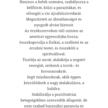
Hasznos a belek számára, szabályozza a
bélflórát, kiűzi a parazitákat, és
elősegíti a víz újrafelszívódását.
Megszünteti az álmatlanságot és
nyugodt alvást biztosít.
Az érzékszerveken túli szinten az
ametiszt egyensúlyba hozza,
összekapcsolja a fizikai, a szellemi és az
érzelmi testet, és összeköti a
spirituálissal.
Tisztítja az aurát, átalakítja a negatív
energiát, serkenti a torok– és
koronacsakrát.
Segít mindazoknak, akik éppen
készülődnek a nagy átalakulásra, a
halálra.
Stabilizálja a pszichiátriai
betegségekben szenvedők állapotát, de
nem szabad használni paranoia és