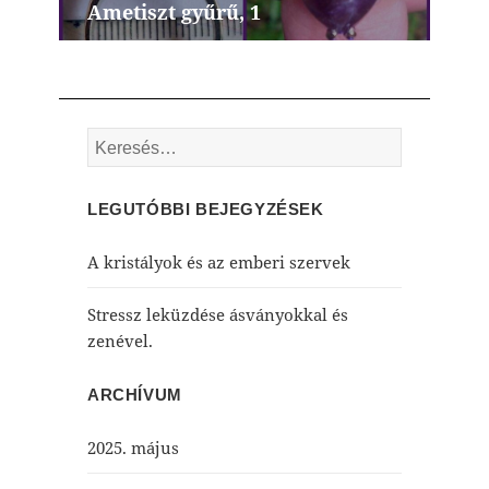
Ametiszt gyűrű, 1
Next
post:
Keresés:
LEGUTÓBBI BEJEGYZÉSEK
A kristályok és az emberi szervek
Stressz leküzdése ásványokkal és
zenével.
ARCHÍVUM
2025. május