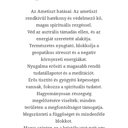
Az Ametiszt hatásai: Az ametiszt
rendkívül hatékony és védelmező kő,
magas spirituális rezgéssel.
Véd az asztrális támadás ellen, és az
energiát szeretetté alakítja.
Természetes nyugtató, blokkolja a
geopatikus stresszt és a negatív
környezeti energiákat.
Nyugalma erősíti a magasabb rendű
tudatállapotot és a meditációt.
Erős tisztító és gyógyító képességei
vannak, fokozza a spirituális tudatot.
Hagyományosan részegség
megelőzésére viselték; minden
területen a megfontoltságot támogatja.
Megszünteti a függőséget és mindenféle
blokkot.
Magas szinten ez a kristály utat nyit egy