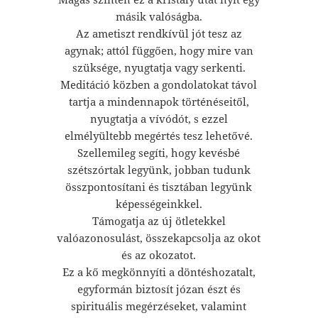
másik valóságba.
Az ametiszt rendkívül jót tesz az
agynak; attól függően, hogy mire van
szüksége, nyugtatja vagy serkenti.
Meditáció közben a gondolatokat távol
tartja a mindennapok történéseitől,
nyugtatja a vívódót, s ezzel
elmélyültebb megértés tesz lehetővé.
Szellemileg segíti, hogy kevésbé
szétszórtak legyünk, jobban tudunk
összpontosítani és tisztában legyünk
képességeinkkel.
Támogatja az új ötletekkel
valóazonosulást, összekapcsolja az okot
és az okozatot.
Ez a kő megkönnyíti a döntéshozatalt,
egyformán biztosít józan észt és
spirituális megérzéseket, valamint