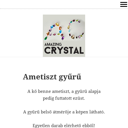
SHOP
ÍRÁSOK
ÁSVÁNYOK HATÁSAI
RÓLAM
ELÉRHETŐSÉG
Ametiszt gyűrű
ONLINE GYÓGYÍTÁS,TANÁCSADÁS
A kő benne ametiszt, a gyűrű alapja
pedig futtatott ezüst.
FREE
A gyűrű belső átmérője a képen látható.
VÁSÁRLÁS / KOSÁR
Egyetlen darab elérhető ebből!