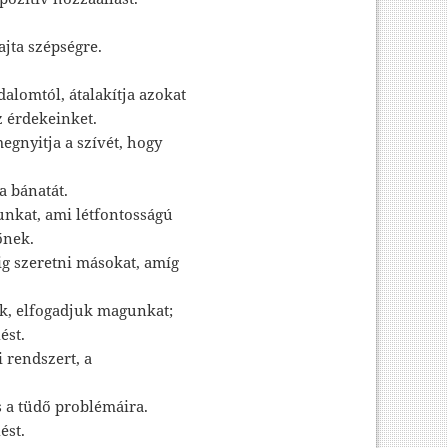
ajta szépségre.
alomtól, átalakítja azokat
 érdekeinket.
egnyitja a szívét, hogy
a bánatát.
unkat, ami létfontosságú
őnek.
g szeretni másokat, amíg
k, elfogadjuk magunkat;
ést.
i rendszert, a
 a tüdő problémáira.
ést.