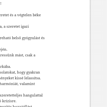
!
eretet és a végtelen béke
, a szeretet igazi
reható belső gyógyulást és
ején.
ressünk mást, csak a
arkába.
solatokat, hogy gyakran
ényeket kissé lelassítsa.
a harmóniát, valamint
szeretetteljes hangulattal
 krízisre.
ozitív hozzáállást.