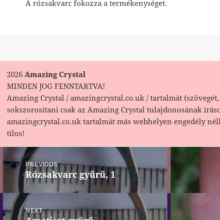
A rózsakvarc fokozza a termékenységet.
2026
Amazing Crystal
MINDEN JOG FENNTARTVA!
Amazing Crystal / amazingcrystal.co.uk / tartalmát (szövegét, 
sokszorosítani csak az Amazing Crystal tulajdonosának írás
amazingcrystal.co.uk tartalmát más webhelyen engedély nél
tilos!
Bejegyzés
navigáció
PREVIOUS
Rózsakvarc gyűrű, 1
Previous
post:
NEXT