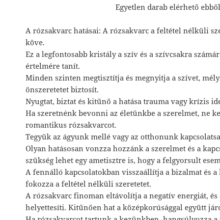
Egyetlen darab elérhető ebből
A rózsakvarc hatásai: A rózsakvarc a feltétel nélküli sz
köve.
Ez a legfontosabb kristály a szív és a szívcsakra számára
értelmére tanít.
Minden szinten megtisztítja és megnyitja a szívet, mély
önszeretetet biztosít.
Nyugtat, biztat és kitűnő a hatása trauma vagy krízis id
Ha szeretnénk bevonni az életünkbe a szerelmet, ne ke
romantikus rózsakvarcot.
Tegyük az ágyunk mellé vagy az otthonunk kapcsolats
Olyan hatásosan vonzza hozzánk a szerelmet és a kapc
szükség lehet egy ametisztre is, hogy a felgyorsult esem
A fennálló kapcsolatokban visszaállítja a bizalmat és 
fokozza a feltétel nélküli szeretetet.
A rózsakvarc finoman eltávolítja a negatív energiát, és 
helyettesíti. Kitűnően hat a középkorúsággal együtt járó
Ha rózsakvarcot tartunk a kezünkben, hangsúlyozza a p