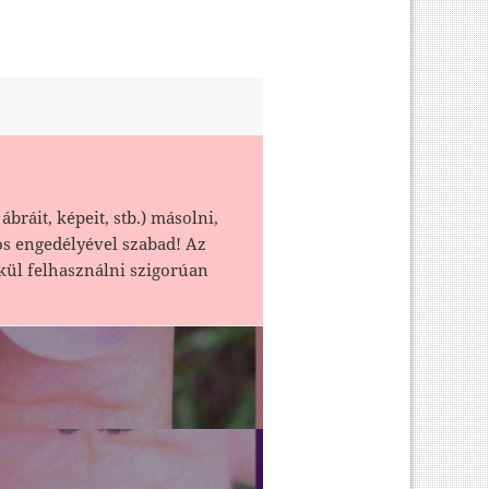
ábráit, képeit, stb.) másolni,
os engedélyével szabad! Az
kül felhasználni szigorúan