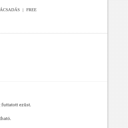
NÁCSADÁS
FREE
futtatott ezüst.
tható.