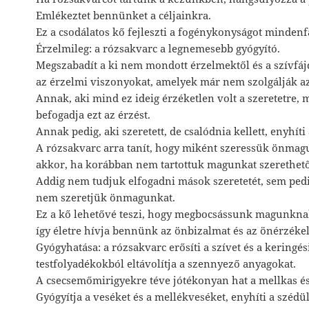
Emlékeztet bennünket a céljainkra.
Ez a csodálatos kő fejleszti a fogénykonyságot mindenf
Érzelmileg: a rózsakvarc a legnemesebb gyógyító.
Megszabadít a ki nem mondott érzelmektől és a szívfájd
az érzelmi viszonyokat, amelyek már nem szolgálják az
Annak, aki mind ez ideig érzéketlen volt a szeretetre, m
befogadja ezt az érzést.
Annak pedig, aki szeretett, de csalódnia kellett, enyhíti 
A rózsakvarc arra tanít, hogy miként szeressük önmag
akkor, ha korábban nem tartottuk magunkat szerethet
Addig nem tudjuk elfogadni mások szeretetét, sem pedi
nem szeretjük önmagunkat.
Ez a kő lehetővé teszi, hogy megbocsássunk magunkna
így életre hívja bennünk az önbizalmat és az önérzékel
Gyógyhatása: a rózsakvarc erősíti a szívet és a keringés
testfolyadékokból eltávolítja a szennyező anyagokat.
A csecsemőmirigyekre téve jótékonyan hat a mellkas és
Gyógyítja a veséket és a mellékveséket, enyhíti a szédül