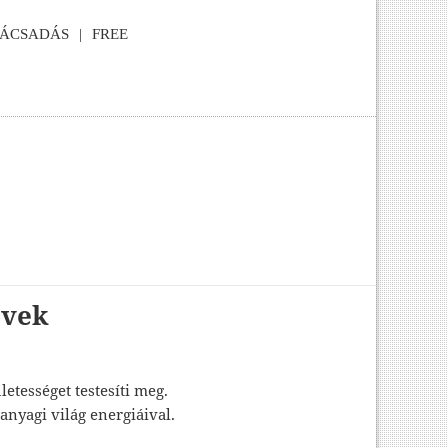
NÁCSADÁS
FREE
övek
etességet testesíti meg.
z anyagi világ energiáival.