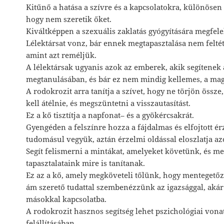
Kitűnő a hatása a szívre és a kapcsolatokra, különösen
hogy nem szeretik őket.
Kiváltképpen a szexuális zaklatás gyógyítására megfele
Lélektársat vonz, bár ennek megtapasztalása nem feltét
amint azt reméljük.
A lélektársak ugyanis azok az emberek, akik segítenek 
megtanulásában, és bár ez nem mindig kellemes, a maga
A rodokrozit arra tanítja a szívet, hogy ne törjön össze
kell átélnie, és megszüntetni a visszautasítást.
Ez a kő tisztítja a napfonat– és a gyökércsakrát.
Gyengéden a felszínre hozza a fájdalmas és elfojtott ér
tudomásul vegyük, aztán érzelmi oldással eloszlatja az
Segít felismerni a mintákat, amelyeket követünk, és m
tapasztalataink mire is tanítanak.
Ez az a kő, amely megköveteli tőlünk, hogy mentegetőz
ám szerető tudattal szembenézzünk az igazsággal, aká
másokkal kapcsolatba.
A rodokrozit hasznos segítség lehet pszichológiai von
felállításában.