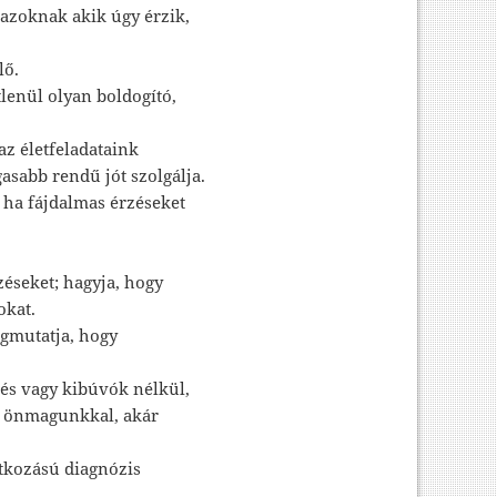
 azoknak akik úgy érzik,
lő.
lenül olyan boldogító,
az életfeladataink
sabb rendű jót szolgálja.
, ha fájdalmas érzéseket
zéseket; hagyja, hogy
okat.
egmutatja, hogy
és vagy kibúvók nélkül,
r önmagunkkal, akár
atkozású diagnózis