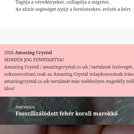
Tágítja a véredényeket, csillapítja a migrént.
Az elixír segítséget nyújt a fertőzésekre, erősíti a bőrt.
2026
Amazing Crystal
MINDEN JOG FENNTARTVA!
Amazing Crystal / amazingcrystal.co.uk / tartalmát (szövegét, 
sokszorosítani csak az Amazing Crystal tulajdonosának írás
amazingcrystal.co.uk tartalmát más webhelyen engedély nél
tilos!
Bejegyzés
navigáció
PREVIOUS
Fosszílizálódott fehér korall marokkő
Previous
post: