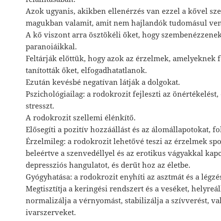
Azok ugyanis, akikben ellenérzés van ezzel a kővel sz
magukban valamit, amit nem hajlandók tudomásul ven
A kő viszont arra ösztökéli őket, hogy szembenézzenek
paranoiáikkal.
Feltárják előttük, hogy azok az érzelmek, amelyeknek f
tanították őket, elfogadhatatlanok.
Ezután kevésbé negatívan látják a dolgokat.
Pszichológiailag: a rodokrozit fejleszti az önértékelést,
stresszt.
A rodokrozit szellemi élénkítő.
Elősegíti a pozitív hozzáállást és az álomállapotokat, fo
Érzelmileg: a rodokrozit lehetővé teszi az érzelmek spo
beleértve a szenvedéllyel és az erotikus vágyakkal kapcs
depressziós hangulatot, és derűt hoz az életbe.
Gyógyhatása: a rodokrozit enyhíti az asztmát és a légz
Megtisztítja a keringési rendszert és a veséket, helyreáll
normalizálja a vérnyomást, stabilizálja a szívverést, va
ivarszerveket.