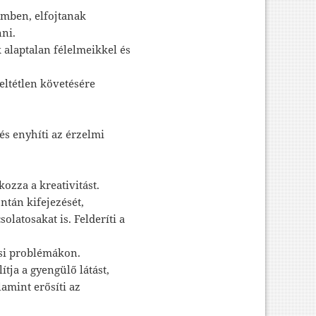
emben, elfojtanak
ni.
 alaptalan félelmeikkel és
eltétlen követésére
 és enyhíti az érzelmi
kozza a kreativitást.
ntán kifejezését,
olatosakat is. Felderíti a
ési problémákon.
ítja a gyengülő látást,
lamint erősíti az