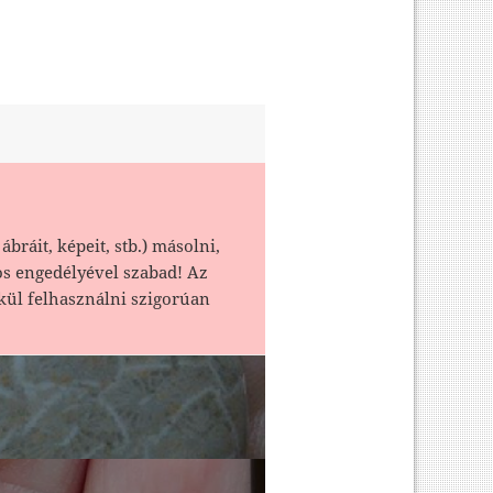
ábráit, képeit, stb.) másolni,
os engedélyével szabad! Az
kül felhasználni szigorúan