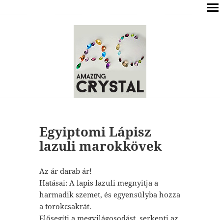
SHOP
ÍRÁSOK
ÁSVÁNYOK HATÁSAI
RÓLAM
ELÉRHETŐSÉG
Egyiptomi Lápisz
lazuli marokkövek
ONLINE GYÓGYÍTÁS,TANÁCSADÁS
Az ár darab ár!
FREE
Hatásai: A lapis lazuli megnyitja a
harmadik szemet, és egyensúlyba hozza
VÁSÁRLÁS / KOSÁR
a torokcsakrát.
Elősegíti a megvilágosodást, serkenti az