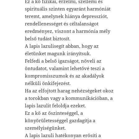
Ez a kő fizikai, érzelmi, szellemi és
spirituális szinten egyaránt harmóniát
teremt, amelynek hiánya depressziót,
rendellenességet és céltalanságot
eredményez, viszont a harmónia mély
belső tudást biztosít.
A lapis lazulisegít abban, hogy az
életünket magunk irányítsuk.
Felfedi a belső igazságot, növeli az
öntudatot, valamint lehetővé teszi a
kompromisszumok és az akadályok
nélküli önkifejezést.
Ha az elfojtott harag nehézségeket okoz
a torokban vagy a kommunikációban, a
lapis lazulit feloldja ezeket.
Ez a kő az őszinteséggel, a
könyörületességgel gazdagítja a
személyiségünket.
A lapis lazuli hatékonyan erősíti a