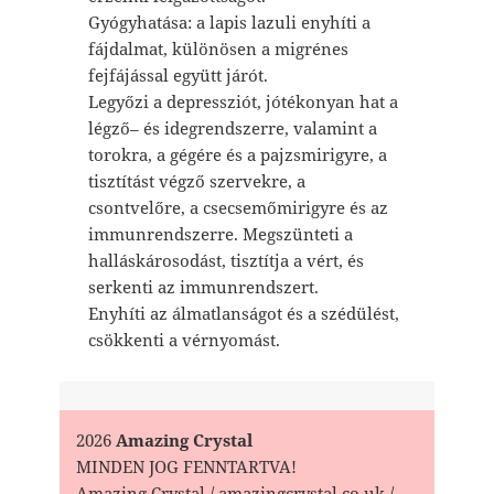
Gyógyhatása: a lapis lazuli enyhíti a
fájdalmat, különösen a migrénes
fejfájással együtt járót.
Legyőzi a depressziót, jótékonyan hat a
légző– és idegrendszerre, valamint a
torokra, a gégére és a pajzsmirigyre, a
tisztítást végző szervekre, a
csontvelőre, a csecsemőmirigyre és az
immunrendszerre. Megszünteti a
halláskárosodást, tisztítja a vért, és
serkenti az immunrendszert.
Enyhíti az álmatlanságot és a szédülést,
csökkenti a vérnyomást.
2026
Amazing Crystal
MINDEN JOG FENNTARTVA!
Amazing Crystal / amazingcrystal.co.uk /