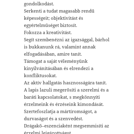
gondolkodást.
Serkenti a tudat magasabb rendű
képességeit; objektivitást és
egyértelműséget biztosít.
Fokozza a kreativitást.
Segít szembenézni az igazsággal, bárhol
is bukkanunk rá, valamint annak
elfogadásában, amire tanít.
Támogat a saját véleményünk
kinyilvánításában és elrendezi a
konfliktusokat.
Az aktív hallgatás hasznosságára tanít.
A lapis lazuli megerősíti a szerelmi és a
baráti kapcsolatokat, s megkönnyíti
érzelmeink és érzéseink kimondását.
Szertefoszlatja a mártíromságot, a
durvaságot és a szenvedést.
Drágakő–eszenciaként megsemmisíti az
érzelmi leigázottságot.