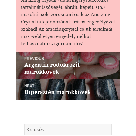
tartalmát (szövegét, ábráit, képeit, stb.)
másolni, sokszorosítani csak az Amazing
Crystal tulajdonosának írásos engedélyével
szabad! Az amazingcrystal.co.uk tartalmát
más webhelyen engedély nélkül
felhasználni szigorúan tilos!
Bejegyzés
PREVIOUS
navigáció
Argentin rodokrozit
Previous
marokkövek
post:
NEXT
Hipersztén marokkövek
Next
post:
Keresés: