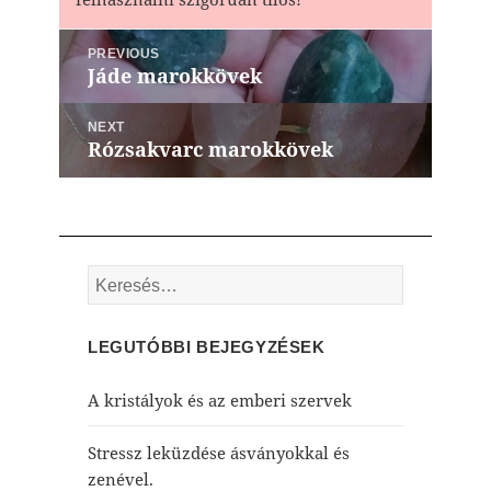
Bejegyzés
PREVIOUS
navigáció
Jáde marokkövek
Previous
post:
NEXT
Rózsakvarc marokkövek
Next
post:
Keresés:
LEGUTÓBBI BEJEGYZÉSEK
A kristályok és az emberi szervek
Stressz leküzdése ásványokkal és
zenével.