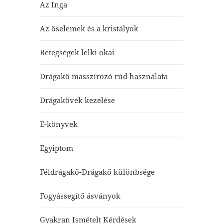
Az Inga
Az őselemek és a kristályok
Betegségek lelki okai
Drágakő masszírozó rúd használata
Drágakövek kezelése
E-könyvek
Egyiptom
Féldrágakő-Drágakő különbsége
Fogyássegítő ásványok
Gyakran Ismételt Kérdések