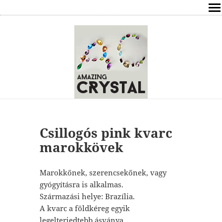
SHOP
ÍRÁSOK
ÁSVÁNYOK HATÁSAI
RÓLAM
ELÉRHETŐSÉG
Csillogós pink kvarc
marokkövek
ONLINE GYÓGYÍTÁS,TANÁCSADÁS
Marokkőnek, szerencsekőnek, vagy
FREE
gyógyításra is alkalmas.
Származási helye: Brazília.
VÁSÁRLÁS / KOSÁR
A kvarc a földkéreg egyik
legelterjedtebb ásványa.