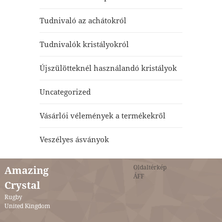
Tudnivaló az achátokról
Tudnivalók kristályokról
Újszülötteknél használandó kristályok
Uncategorized
Vásárlói vélemények a termékekről
Veszélyes ásványok
Oldaltérkép
Amazing
ÁFF
Crystal
Rugby
United Kingdom