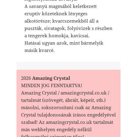
A savanyú magmából keletkezett
eruptív kőzeteknek lényeges
alkotórésze; kvarcszemekből áll a
puszták, sivatagok, folyóvizek s részben
a tengerek homokja, kavicsai.
Hatásai ugyan azok, mint bármelyik
másik kvarcé.
2026
Amazing Crystal
MINDEN JOG FENNTARTVA!
Amazing Crystal / amazingcrystal.co.uk /
tartalmát (szövegét, ábráit, képeit, stb.)
másolni, sokszorosítani csak az Amazing
Crystal tulajdonosának írásos engedélyével
szabad! Az amazingcrystal.co.uk tartalmát
más webhelyen engedély nélkül
felhasználni szigorúan tilos!