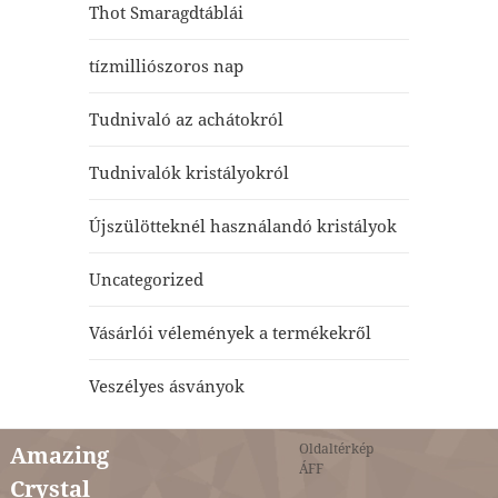
Thot Smaragdtáblái
tízmilliószoros nap
Tudnivaló az achátokról
Tudnivalók kristályokról
Újszülötteknél használandó kristályok
Uncategorized
Vásárlói vélemények a termékekről
Veszélyes ásványok
Oldaltérkép
Amazing
ÁFF
Crystal