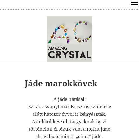
SHOP
ÍRÁSOK
ÁSVÁNYOK HATÁSAI
RÓLAM
ELÉRHETŐSÉG
Jáde marokkövek
ONLINE GYÓGYÍTÁS,TANÁCSADÁS
A jáde hatásai:
Ezt az ásványt már Krisztus születése
FREE
előtt hatezer évvel is bányászták.
Az ebből készült tárgyaknak igazi
VÁSÁRLÁS / KOSÁR
történelmi értékük van, a nefrit jáde
drágább is mint a „sima” jáde.