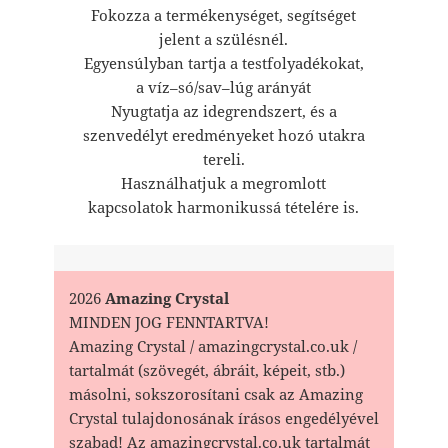
Fokozza a termékenységet, segítséget
jelent a szülésnél.
Egyensúlyban tartja a testfolyadékokat,
a víz–só/sav–lúg arányát
Nyugtatja az idegrendszert, és a
szenvedélyt eredményeket hozó utakra
tereli.
Használhatjuk a megromlott
kapcsolatok harmonikussá tételére is.
2026
Amazing Crystal
MINDEN JOG FENNTARTVA!
Amazing Crystal / amazingcrystal.co.uk /
tartalmát (szövegét, ábráit, képeit, stb.)
másolni, sokszorosítani csak az Amazing
Crystal tulajdonosának írásos engedélyével
szabad! Az amazingcrystal.co.uk tartalmát