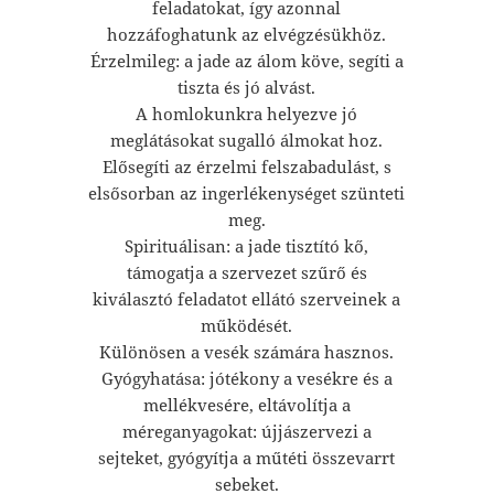
feladatokat, így azonnal
hozzáfoghatunk az elvégzésükhöz.
Érzelmileg: a jade az álom köve, segíti a
tiszta és jó alvást.
A homlokunkra helyezve jó
meglátásokat sugalló álmokat hoz.
Elősegíti az érzelmi felszabadulást, s
elsősorban az ingerlékenységet szünteti
meg.
Spirituálisan: a jade tisztító kő,
támogatja a szervezet szűrő és
kiválasztó feladatot ellátó szerveinek a
működését.
Különösen a vesék számára hasznos.
Gyógyhatása: jótékony a vesékre és a
mellékvesére, eltávolítja a
méreganyagokat: újjászervezi a
sejteket, gyógyítja a műtéti összevarrt
sebeket.