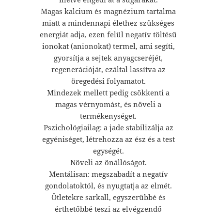
Magas kalcium és magnézium tartalma
miatt a mindennapi élethez szükséges
energiát adja, ezen felül negatív töltésű
ionokat (anionokat) termel, ami segíti,
gyorsítja a sejtek anyagcseréjét,
regenerációját, ezáltal lassítva az
öregedési folyamatot.
Mindezek mellett pedig csökkenti a
magas vérnyomást, és növeli a
termékenységet.
Pszichológiailag: a jade stabilizálja az
egyéniséget, létrehozza az ész és a test
egységét.
Növeli az önállóságot.
Mentálisan: megszabadít a negatív
gondolatoktól, és nyugtatja az elmét.
Ötletekre sarkall, egyszerűbbé és
érthetőbbé teszi az elvégzendő