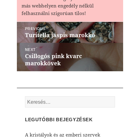
más webhelyen engedély nélkül
felhasználni szigorúan tilos!
Bejegyzés
PREVIOUS
navigáció
Turitella jáspis marokkő
Previous
post:
NEXT
Csillogós pink kvarc
Next
marokkövek
post:
Keresés:
LEGUTÓBBI BEJEGYZÉSEK
A kristályok és az emberi szervek