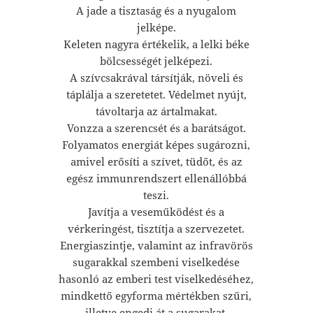
A jade a tisztaság és a nyugalom
jelképe.
Keleten nagyra értékelik, a lelki béke
bölcsességét jelképezi.
A szívcsakrával társítják, növeli és
táplálja a szeretetet. Védelmet nyújt,
távoltarja az ártalmakat.
Vonzza a szerencsét és a barátságot.
Folyamatos energiát képes sugározni,
amivel erősíti a szívet, tüdőt, és az
egész immunrendszert ellenállóbbá
teszi.
Javítja a veseműködést és a
vérkeringést, tisztítja a szervezetet.
Energiaszintje, valamint az infravörös
sugarakkal szembeni viselkedése
hasonló az emberi test viselkedéséhez,
mindkettő egyforma mértékben szűri,
illetve engedi át a sugarakat.