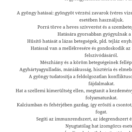
A gyöngy hatásai: gyöngyöt vérzési zavarok (véres vize
esetében használjuk.
Porrá törve a heves szívverést és a szembeteg
Hatására gyorsabban gyógyulnak a 
Hűsítő hatását a lázas betegségek, pld. tejláz enyh
Hatással van a mellékvesére és gondoskodik az
felszívódásáról.
Mészhiány és a köröm betegségeinek fellépé
Agyhártyagyulladás, mániákusság, hisztéria és elmeba
A gyöngy tudatosítja a feldolgozatlan konfliktuso
fájdalmakat.
Hat a szellemi kimerültség ellen, megtanít a kezdemény
folyamatunkat.
Kalciumban és fehérjében gazdag, így erősíti a csontot,
fogat.
Segíti az immunrendszert, az idegrendszert és
Nyugtatólag hat izomgörcs eset