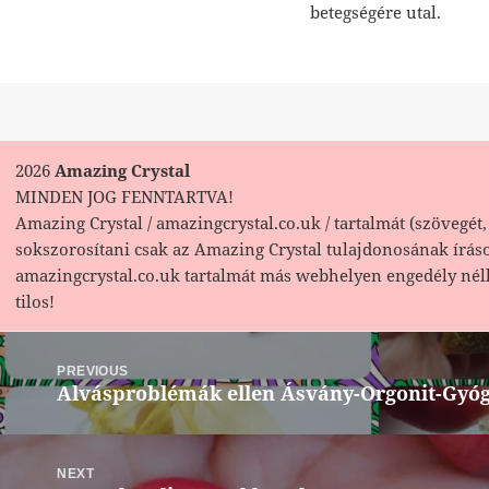
betegségére utal.
2026
Amazing Crystal
MINDEN JOG FENNTARTVA!
Amazing Crystal / amazingcrystal.co.uk / tartalmát (szövegét, 
sokszorosítani csak az Amazing Crystal tulajdonosának írás
amazingcrystal.co.uk tartalmát más webhelyen engedély nél
tilos!
Bejegyzés
navigáció
PREVIOUS
Alvásproblémák ellen Ásvány-Orgonit-Gyó
Previous
post:
NEXT