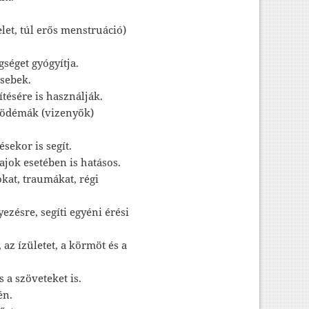
let, túl erős menstruáció)
séget gyógyítja.
sebek.
ítésére is használják.
 ödémák (vizenyők)
sekor is segít.
jok esetében is hatásos.
kat, traumákat, régi
ezésre, segíti egyéni érési
 az ízületet, a körmöt és a
 a szöveteket is.
én.