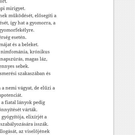
őrt.
api mirigyet.
nek működését, elősegíti a
sét, így hat a gyomorra, a
 gyomorfekélyre.
érség esetén.
 májat és a beleket.
e: nimfománia, krónikus
 napszúrás, magas láz,
ennyes sebek.
smerési szakaszában és
 a nemi vágyat, de elűzi a
mpotenciát.
a fiatal lányok pedig
nnyítését várták.
yógyítója, elixírjét a
 szabályozására isszák.
logását, az viselőjének