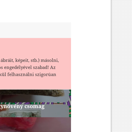
ábráit, képeit, stb.) másolni,
os engedélyével szabad! Az
kül felhasználni szigorúan
gynövény csomag