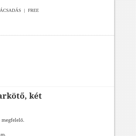
NÁCSADÁS
FREE
arkötő, két
e megfelelő.
mm.