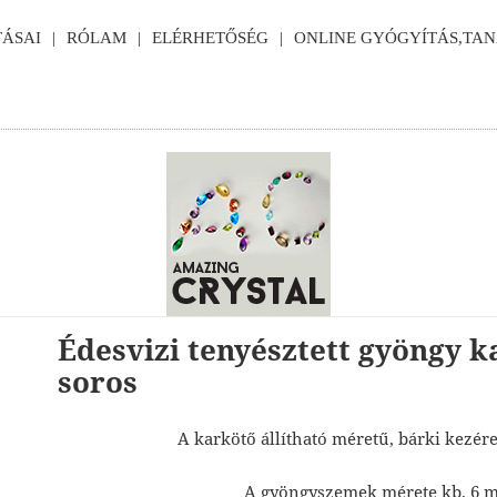
ÁSAI
RÓLAM
ELÉRHETŐSÉG
ONLINE GYÓGYÍTÁS,TA
Édesvizi tenyésztett gyöngy k
soros
A karkötő állítható méretű, bárki kezér
A gyöngyszemek mérete kb. 6 