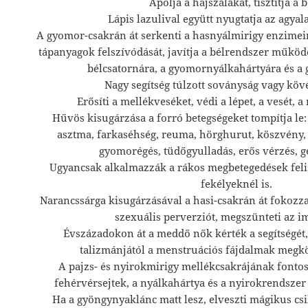
Ápolja a hajszálakat, tisztítja a b
Lápis lazulival együtt nyugtatja az agyal
A gyomor-csakrán át serkenti a hasnyálmirigy enzimei
tápanyagok felszívódását, javítja a bélrendszer működé
bélcsatornára, a gyomornyálkahártyára és a
Nagy segítség túlzott soványság vagy köv
Erősíti a mellékveséket, védi a lépet, a vesét, a
Hűvös kisugárzása a forró betegségeket tompítja l
asztma, farkaséhség, reuma, hörghurut, köszvény,
gyomorégés, tüdőgyulladás, erős vérzés, g
Ugyancsak alkalmazzák a rákos megbetegedések feli
fekélyeknél is.
Narancssárga kisugárzásával a hasi-csakrán át fokozza
szexuális perverziót, megszünteti az i
Évszázadokon át a meddő nők kérték a segítségét, 
talizmánjától a menstruációs fájdalmak megkö
A pajzs- és nyirokmirigy mellékcsakrájának fontos g
fehérvérsejtek, a nyálkahártya és a nyirokrendszer
Ha a gyöngynyaklánc matt lesz, elveszti mágikus csil