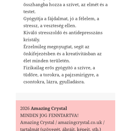
összhangba hozza a szívet, az elmét és a
testet.
Gyógyítja a fájdalmat, jó a félelem, a
stressz, a veszteség ellen.
Kiváló stresszoldó és antidepresszáns
kristály.
Érzelmileg megnyugtat, segít az
önkifejezésben és a kreativitásban az
élet minden területén.
Fizikailag erős gyógyító a szívre, a
tüdőre, a torokra, a pajzsmirigyre, a
csontokra, lázra, gyulladásra.
2026
Amazing Crystal
MINDEN JOG FENNTARTVA!
Amazing Crystal / amazingcrystal.co.uk /
tartalmát (szövegét, ábráit, képeit, stb.)