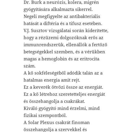
Dr. Burk a neurózis, kolera, migrén
gyógyítására alkalmazta sikerrel.
Negeli megfigyelte az antibakteriális
hatását a diftéria és a tifusz esetében.
V.J. Susztov vizsgálatai során kiderítette,
hogy a rézüzemi dolgozóknak erős az
immunrendszerük, ellenállók a fertőző
betegségekkel szemben, és a vérükben
magas a hemoglobin és az eritrocita
szám.
A kő sokféleségéből adódik talán az a
hatalmas energia amit rejt.
Ez a keverék ötvözi össze az energiát.
Ez a kő létrehoz szeretetteljes energiát
és összehangolja a csakrákat.
Kiváló gyógyító mind érzelmi, mind
fizikai szempontból.
A Solar Plexus csakrát finoman
összehangolja a szervekkel és