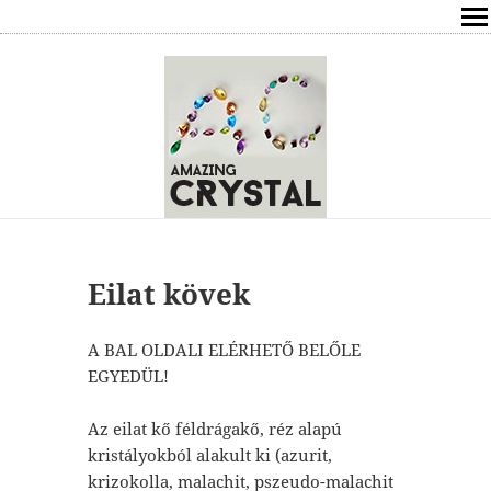
SHOP
ÍRÁSOK
ÁSVÁNYOK HATÁSAI
RÓLAM
ELÉRHETŐSÉG
Eilat kövek
ONLINE GYÓGYÍTÁS,TANÁCSADÁS
A BAL OLDALI ELÉRHETŐ BELŐLE
EGYEDÜL!
FREE
Az eilat kő féldrágakő, réz alapú
VÁSÁRLÁS / KOSÁR
kristályokból alakult ki (azurit,
krizokolla, malachit, pszeudo-malachit