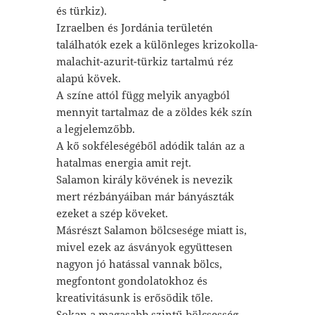
és türkiz).
Izraelben és Jordánia területén
találhatók ezek a különleges krizokolla-
malachit-azurit-türkiz tartalmú réz
alapú kövek.
A színe attól függ melyik anyagból
mennyit tartalmaz de a zöldes kék szín
a legjelemzőbb.
A kő sokféleségéből adódik talán az a
hatalmas energia amit rejt.
Salamon király kövének is nevezik
mert rézbányáiban már bányászták
ezeket a szép köveket.
Másrészt Salamon bölcsesége miatt is,
mivel ezek az ásványok együttesen
nagyon jó hatással vannak bölcs,
megfontont gondolatokhoz és
kreativitásunk is erősödik tőle.
Sokan a magasabb szintű bölcsesség