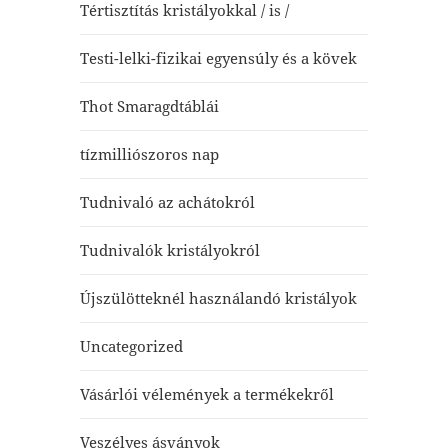
Tértisztítás kristályokkal / is /
Testi-lelki-fizikai egyensúly és a kövek
Thot Smaragdtáblái
tízmilliószoros nap
Tudnivaló az achátokról
Tudnivalók kristályokról
Újszülötteknél használandó kristályok
Uncategorized
Vásárlói vélemények a termékekről
Veszélyes ásványok