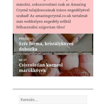
másolni, sokszorosítani csak az Amazing
Crystal tulajdonosának írásos engedélyével
szabad! Az amazingcrystal.co.uk tartalmát
más webhelyen engedély nélkül
felhasználni szigorúan tilos!
Bejegyzés
PREVIOUS
navigáció
Szív forma, kristályköves
Previous
dobozka
post:
NEXT
Csiszolatlan karneol
Next
marokkövek
post:
Keresés: