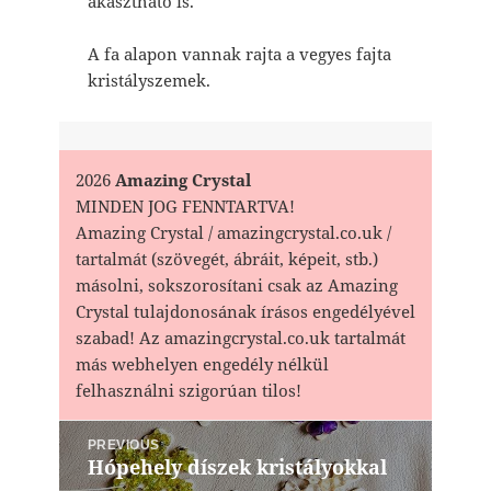
akasztható is.
A fa alapon vannak rajta a vegyes fajta
kristályszemek.
2026
Amazing Crystal
MINDEN JOG FENNTARTVA!
Amazing Crystal / amazingcrystal.co.uk /
tartalmát (szövegét, ábráit, képeit, stb.)
másolni, sokszorosítani csak az Amazing
Crystal tulajdonosának írásos engedélyével
szabad! Az amazingcrystal.co.uk tartalmát
más webhelyen engedély nélkül
felhasználni szigorúan tilos!
Bejegyzés
PREVIOUS
navigáció
Hópehely díszek kristályokkal
Previous