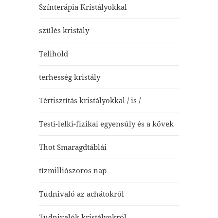
Színterápia Kristályokkal
szülés kristály
Telihold
terhesség kristály
Tértisztítás kristályokkal / is /
Testi-lelki-fizikai egyensúly és a kövek
Thot Smaragdtáblái
tízmilliószoros nap
Tudnivaló az achátokról
Tudnivalók kristályokról