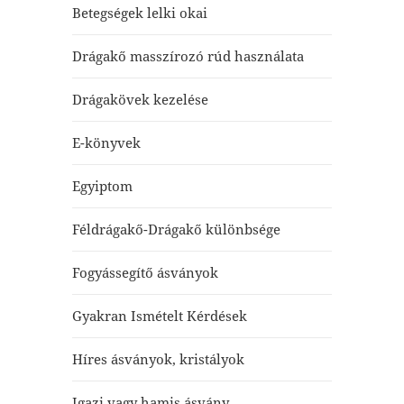
Betegségek lelki okai
Drágakő masszírozó rúd használata
Drágakövek kezelése
E-könyvek
Egyiptom
Féldrágakő-Drágakő különbsége
Fogyássegítő ásványok
Gyakran Ismételt Kérdések
Híres ásványok, kristályok
Igazi vagy hamis ásvány