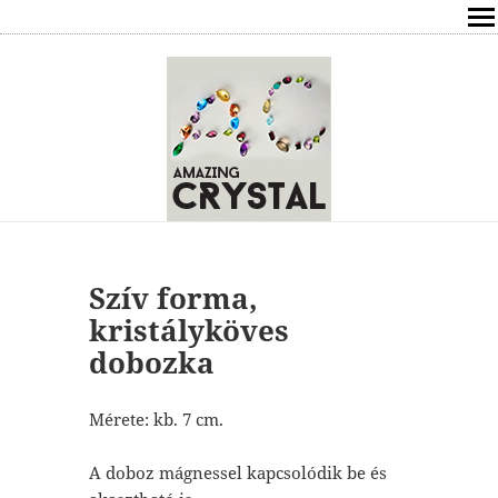
SHOP
ÍRÁSOK
ÁSVÁNYOK HATÁSAI
RÓLAM
ELÉRHETŐSÉG
Szív forma,
kristályköves
ONLINE GYÓGYÍTÁS,TANÁCSADÁS
dobozka
FREE
Mérete: kb. 7 cm.
VÁSÁRLÁS / KOSÁR
A doboz mágnessel kapcsolódik be és