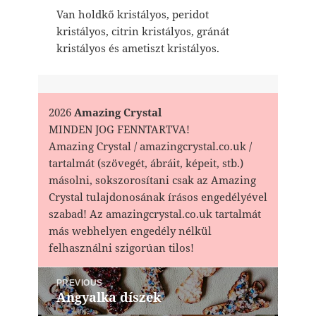
Van holdkő kristályos, peridot
kristályos, citrin kristályos, gránát
kristályos és ametiszt kristályos.
2026
Amazing Crystal
MINDEN JOG FENNTARTVA!
Amazing Crystal / amazingcrystal.co.uk /
tartalmát (szövegét, ábráit, képeit, stb.)
másolni, sokszorosítani csak az Amazing
Crystal tulajdonosának írásos engedélyével
szabad! Az amazingcrystal.co.uk tartalmát
más webhelyen engedély nélkül
felhasználni szigorúan tilos!
Bejegyzés
PREVIOUS
navigáció
Angyalka díszek
Previous
post: