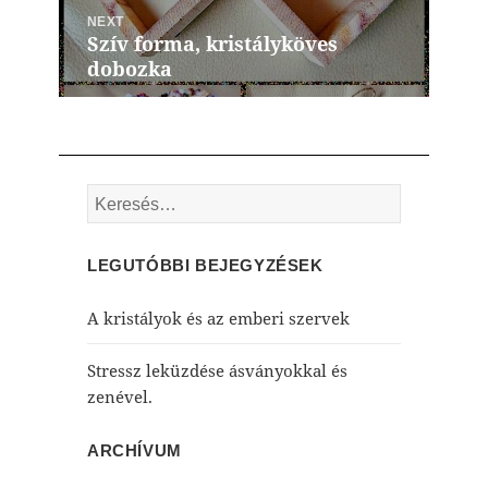
NEXT
Szív forma, kristályköves
Next
dobozka
post:
Keresés:
LEGUTÓBBI BEJEGYZÉSEK
A kristályok és az emberi szervek
Stressz leküzdése ásványokkal és
zenével.
ARCHÍVUM