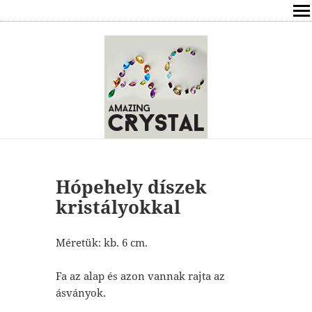
SHOP
ÍRÁSOK
ÁSVÁNYOK HATÁSAI
RÓLAM
ELÉRHETŐSÉG
Hópehely díszek
kristályokkal
ONLINE GYÓGYÍTÁS,TANÁCSADÁS
Méretük: kb. 6 cm.
FREE
Fa az alap és azon vannak rajta az
VÁSÁRLÁS / KOSÁR
ásványok.