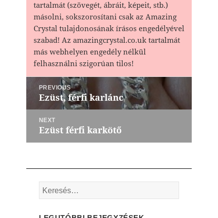
tartalmát (szövegét, ábráit, képeit, stb.)
másolni, sokszorosítani csak az Amazing
Crystal tulajdonosának írásos engedélyével
szabad! Az amazingcrystal.co.uk tartalmát
más webhelyen engedély nélkül
felhasználni szigorúan tilos!
Bejegyzés
PREVIOUS
navigáció
Ezüst, férfi karlánc
Previous
post:
NEXT
Ezüst férfi karkötő
Next
post:
Keresés:
LEGUTÓBBI BEJEGYZÉSEK