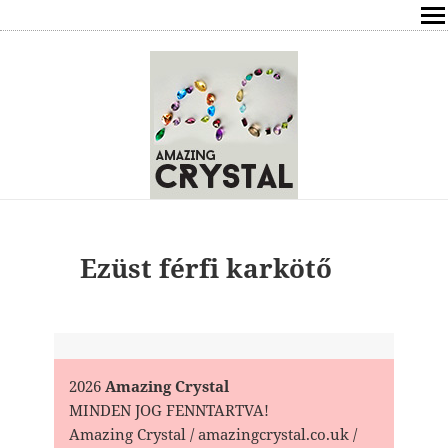
SHOP
ÍRÁSOK
ÁSVÁNYOK HATÁSAI
RÓLAM
ELÉRHETŐSÉG
Ezüst férfi karkötő
ONLINE GYÓGYÍTÁS,TANÁCSADÁS
FREE
2026
Amazing Crystal
VÁSÁRLÁS / KOSÁR
MINDEN JOG FENNTARTVA!
Amazing Crystal / amazingcrystal.co.uk /