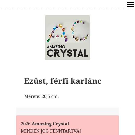
SHOP
ÍRÁSOK
ÁSVÁNYOK HATÁSAI
RÓLAM
ELÉRHETŐSÉG
Ezüst, férfi karlánc
ONLINE GYÓGYÍTÁS,TANÁCSADÁS
Mérete: 20,5 cm.
FREE
VÁSÁRLÁS / KOSÁR
2026
Amazing Crystal
MINDEN JOG FENNTARTVA!