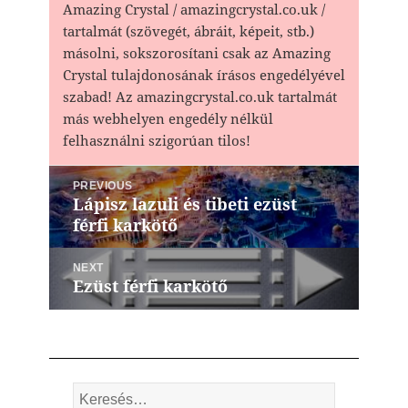
Amazing Crystal / amazingcrystal.co.uk /
tartalmát (szövegét, ábráit, képeit, stb.)
másolni, sokszorosítani csak az Amazing
Crystal tulajdonosának írásos engedélyével
szabad! Az amazingcrystal.co.uk tartalmát
más webhelyen engedély nélkül
felhasználni szigorúan tilos!
Bejegyzés
PREVIOUS
navigáció
Lápisz lazuli és tibeti ezüst
Previous
férfi karkötő
post:
NEXT
Ezüst férfi karkötő
Next
post:
Keresés: