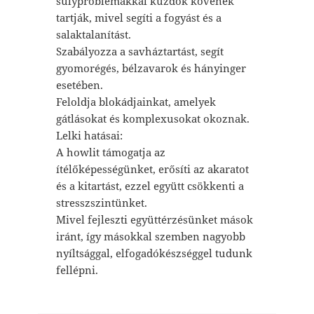
súlyproblémákkal küzdők kövének
tartják, mivel segíti a fogyást és a
salaktalanítást.
Szabályozza a savháztartást, segít
gyomorégés, bélzavarok és hányinger
esetében.
Feloldja blokádjainkat, amelyek
gátlásokat és komplexusokat okoznak.
Lelki hatásai:
A howlit támogatja az
ítélőképességünket, erősíti az akaratot
és a kitartást, ezzel együtt csökkenti a
stresszszintünket.
Mivel fejleszti együttérzésünket mások
iránt, így másokkal szemben nagyobb
nyíltsággal, elfogadókészséggel tudunk
fellépni.