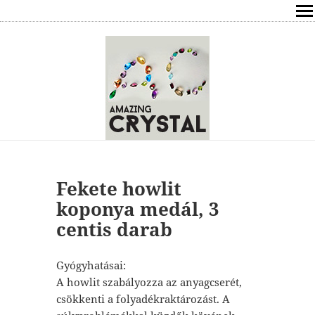
SHOP
ÍRÁSOK
ÁSVÁNYOK HATÁSAI
RÓLAM
ELÉRHETŐSÉG
Fekete howlit
koponya medál, 3
ONLINE GYÓGYÍTÁS,TANÁCSADÁS
centis darab
FREE
Gyógyhatásai:
A howlit szabályozza az anyagcserét,
VÁSÁRLÁS / KOSÁR
csökkenti a folyadékraktározást. A