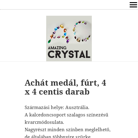
SHOP
ÍRÁSOK
ÁSVÁNYOK HATÁSAI
RÓLAM
ELÉRHETŐSÉG
Achát medál, fúrt, 4
x 4 centis darab
ONLINE GYÓGYÍTÁS,TANÁCSADÁS
Származási helye: Ausztrália.
FREE
A kalcedoncsoport szalagos színezésű
kvarcmódosulata.
VÁSÁRLÁS / KOSÁR
Nagyrészt minden színben meglelhető,
de általában többnyire szürke,