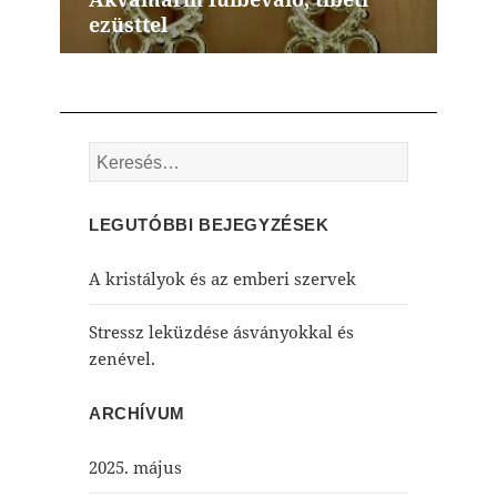
ezüsttel
post:
Keresés:
LEGUTÓBBI BEJEGYZÉSEK
A kristályok és az emberi szervek
Stressz leküzdése ásványokkal és
zenével.
ARCHÍVUM
2025. május