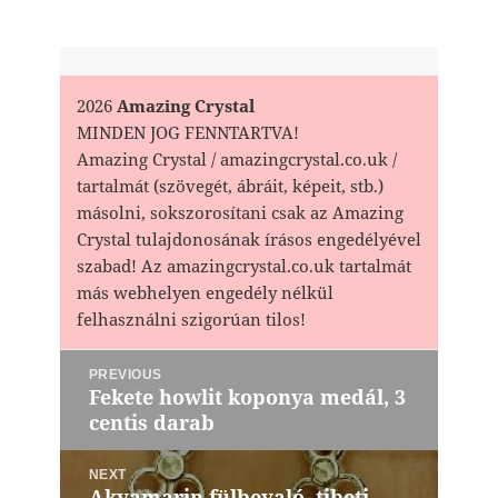
2026
Amazing Crystal
MINDEN JOG FENNTARTVA!
Amazing Crystal / amazingcrystal.co.uk /
tartalmát (szövegét, ábráit, képeit, stb.)
másolni, sokszorosítani csak az Amazing
Crystal tulajdonosának írásos engedélyével
szabad! Az amazingcrystal.co.uk tartalmát
más webhelyen engedély nélkül
felhasználni szigorúan tilos!
Bejegyzés
PREVIOUS
navigáció
Fekete howlit koponya medál, 3
Previous
centis darab
post:
NEXT
Akvamarin fülbevaló, tibeti
Next