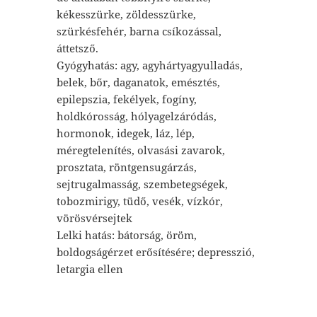
kékesszürke, zöldesszürke,
szürkésfehér, barna csíkozással,
áttetsző.
Gyógyhatás: agy, agyhártyagyulladás,
belek, bőr, daganatok, emésztés,
epilepszia, fekélyek, fogíny,
holdkórosság, hólyagelzáródás,
hormonok, idegek, láz, lép,
méregtelenítés, olvasási zavarok,
prosztata, röntgensugárzás,
sejtrugalmasság, szembetegségek,
tobozmirigy, tüdő, vesék, vízkór,
vörösvérsejtek
Lelki hatás: bátorság, öröm,
boldogságérzet erősítésére; depresszió,
letargia ellen