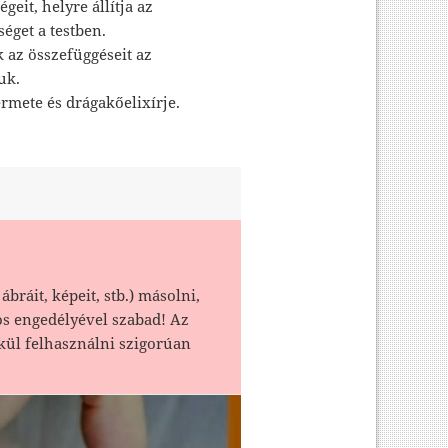
geit, helyre állítja az
séget a testben.
 az összefüggéseit az
uk.
rmete és drágakőelixírje.
ábráit, képeit, stb.) másolni,
os engedélyével szabad! Az
kül felhasználni szigorúan