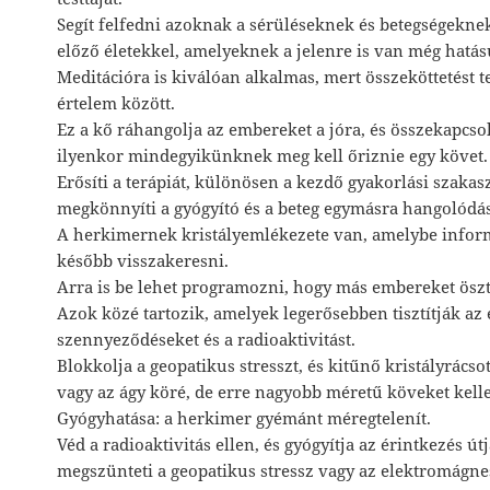
Segít felfedni azoknak a sérüléseknek és betegségeknek
előző életekkel, amelyeknek a jelenre is van még hatás
Meditációra is kiválóan alkalmas, mert összeköttetést t
értelem között.
Ez a kő ráhangolja az embereket a jóra, és összekapcsol
ilyenkor mindegyikünknek meg kell őriznie egy követ.
Erősíti a terápiát, különösen a kezdő gyakorlási szaka
megkönnyíti a gyógyító és a beteg egymásra hangolódás
A herkimernek kristályemlékezete van, amelybe inform
később visszakeresni.
Arra is be lehet programozni, hogy más embereket ösz
Azok közé tartozik, amelyek legerősebben tisztítják a
szennyeződéseket és a radioaktivitást.
Blokkolja a geopatikus stresszt, és kitűnő kristályrácso
vagy az ágy köré, de erre nagyobb méretű köveket kell
Gyógyhatása: a herkimer gyémánt méregtelenít.
Véd a radioaktivitás ellen, és gyógyítja az érintkezés út
megszünteti a geopatikus stressz vagy az elektromágn