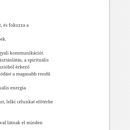
t, és fokozza a
ek.
ngyali kommunikációt.
ztánlátás, a spirituális
enzióból érkező
lódást a magasabb rendű
tuális energia
st, lelki célunkat előtérbe
ával látnak el minden