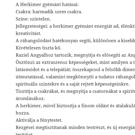
A Herkimer gyémánt hatásai:
Csakra: harmadik szem csakra.
Színe: színtelen.
Jellegzeteségei: a herkimer gyémánt energiát ad, élénkí
kreativitást.
A ráhangolódást hatékonyan segíti, különösen a kisebb
Kivételesen tiszta kő.
Raziel Angyalhoz tartozik, megnyitja és elősegíti az A
Ösztönzi az extraszensz képességeket, mint amilyen a tis
látásmódot és a telepátiát; összekapcsol a felsőbb dim
útmutatással, valamint megkönnyíti a tudatos ráhango
spirituális szintekre és a saját rejtett képességeinkre.
Tisztítja a csakrákat, és megnyitja a csatornákat a spiri
áromlásához.
A herkimer, mivel biztosítja a finom oldást és átalakulá
hozza.
Aktiválja a fénytestet.
Rezgései megtisztítanak minden testrészt, és új energi
testtájat.