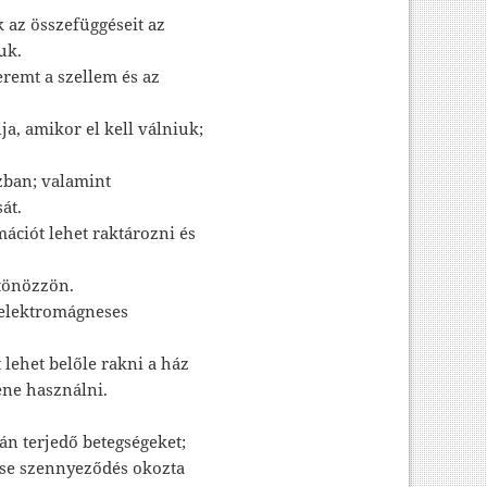
 az összefüggéseit az
uk.
eremt a szellem és az
ja, amikor el kell válniuk;
szban; valamint
át.
ációt lehet raktározni és
tönözzön.
z elektromágneses
t lehet belőle rakni a ház
ene használni.
ján terjedő betegségeket;
ese szennyeződés okozta