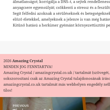
álmatlanságot; korrigálja a DNS–t, a sejtek rendellenessé
anyagcsere egyensúlyát; csökkenti a stressz és a feszült
Segít felfedni azoknak a sérüléseknek és betegségeknek
előző életekkel, amelyeknek a jelenre is van még hatás
Kitűnő hatású a herkimer gyémánt környezettisztító pe
2026
Amazing Crystal
MINDEN JOG FENNTARTVA!
Amazing Crystal / amazingcrystal.co.uk / tartalmát (szövegét, 
sokszorosítani csak az Amazing Crystal tulajdonosának írás
amazingcrystal.co.uk tartalmát más webhelyen engedély nél
tilos!
Bejegyzés
navigáció
PREVIOUS