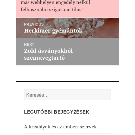
más webhelyen engedély nélkül
felhasználni szigorúan tilos!
Bejegyzés
PREVIOUS
navigáció
Herkimer gyémántok
Previous
post:
NEXT
Zöld ásványokból
Next
szemüvegtartó
post:
Keresés:
LEGUTÓBBI BEJEGYZÉSEK
A kristályok és az emberi szervek