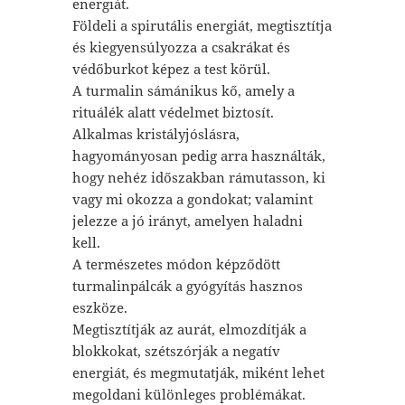
energiát.
Földeli a spirutális energiát, megtisztítja
és kiegyensúlyozza a csakrákat és
védőburkot képez a test körül.
A turmalin sámánikus kő, amely a
rituálék alatt védelmet biztosít.
Alkalmas kristályjóslásra,
hagyományosan pedig arra használták,
hogy nehéz időszakban rámutasson, ki
vagy mi okozza a gondokat; valamint
jelezze a jó irányt, amelyen haladni
kell.
A természetes módon képződött
turmalinpálcák a gyógyítás hasznos
eszköze.
Megtisztítják az aurát, elmozdítják a
blokkokat, szétszórják a negatív
energiát, és megmutatják, miként lehet
megoldani különleges problémákat.