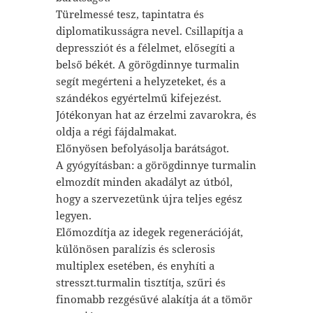
Türelmessé tesz, tapintatra és
diplomatikusságra nevel. Csillapítja a
depressziót és a félelmet, elősegíti a
belső békét. A görögdinnye turmalin
segít megérteni a helyzeteket, és a
szándékos egyértelmű kifejezést.
Jótékonyan hat az érzelmi zavarokra, és
oldja a régi fájdalmakat.
Előnyösen befolyásolja barátságot.
A gyógyításban: a görögdinnye turmalin
elmozdít minden akadályt az útból,
hogy a szervezetünk újra teljes egész
legyen.
Előmozdítja az idegek regenerációját,
különösen paralízis és sclerosis
multiplex esetében, és enyhíti a
stresszt.turmalin tisztítja, szűri és
finomabb rezgésűvé alakítja át a tömör