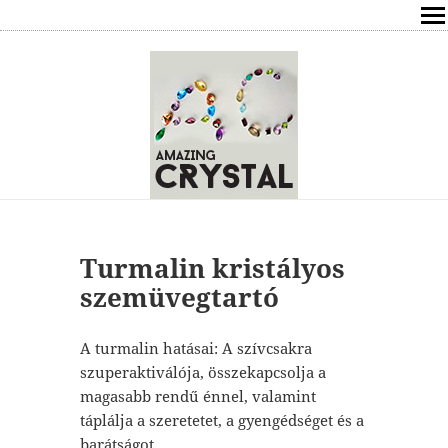
SHOP
ÍRÁSOK
ÁSVÁNYOK HATÁSAI
RÓLAM
ELÉRHETŐSÉG
Turmalin kristályos
szemüvegtartó
ONLINE GYÓGYÍTÁS,TANÁCSADÁS
A turmalin hatásai: A szívcsakra
FREE
szuperaktiválója, összekapcsolja a
magasabb rendű énnel, valamint
VÁSÁRLÁS / KOSÁR
táplálja a szeretetet, a gyengédséget és a
barátságot.