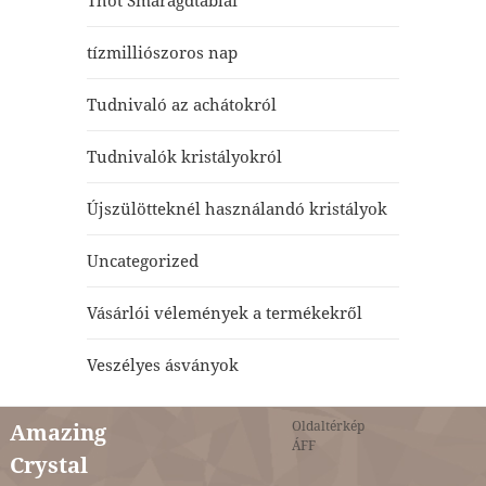
Thot Smaragdtáblái
tízmilliószoros nap
Tudnivaló az achátokról
Tudnivalók kristályokról
Újszülötteknél használandó kristályok
Uncategorized
Vásárlói vélemények a termékekről
Veszélyes ásványok
Oldaltérkép
Amazing
ÁFF
Crystal