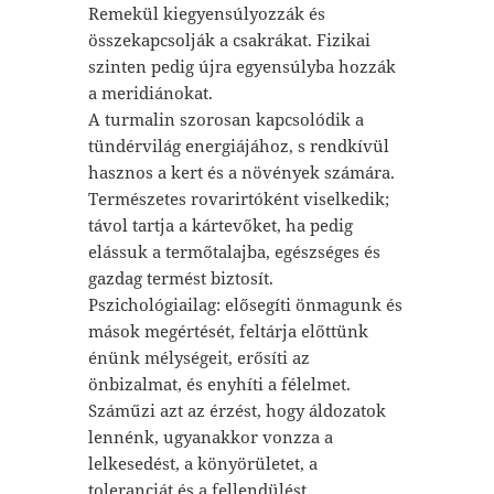
Remekül kiegyensúlyozzák és
összekapcsolják a csakrákat. Fizikai
szinten pedig újra egyensúlyba hozzák
a meridiánokat.
A turmalin szorosan kapcsolódik a
tündérvilág energiájához, s rendkívül
hasznos a kert és a növények számára.
Természetes rovarirtóként viselkedik;
távol tartja a kártevőket, ha pedig
elássuk a termőtalajba, egészséges és
gazdag termést biztosít.
Pszichológiailag: elősegíti önmagunk és
mások megértését, feltárja előttünk
énünk mélységeit, erősíti az
önbizalmat, és enyhíti a félelmet.
Száműzi azt az érzést, hogy áldozatok
lennénk, ugyanakkor vonzza a
lelkesedést, a könyörületet, a
toleranciát és a fellendülést.