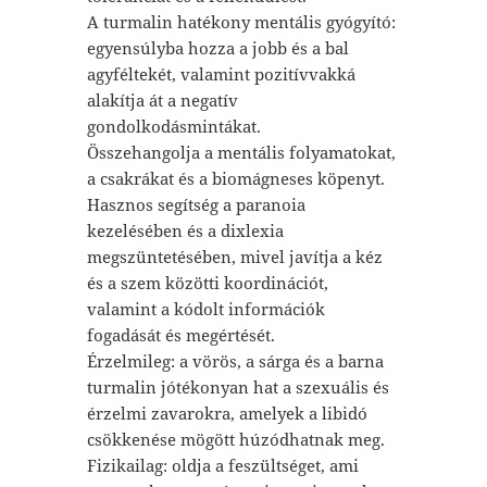
A turmalin hatékony mentális gyógyító:
egyensúlyba hozza a jobb és a bal
agyféltekét, valamint pozitívvakká
alakítja át a negatív
gondolkodásmintákat.
Összehangolja a mentális folyamatokat,
a csakrákat és a biomágneses köpenyt.
Hasznos segítség a paranoia
kezelésében és a dixlexia
megszüntetésében, mivel javítja a kéz
és a szem közötti koordinációt,
valamint a kódolt információk
fogadását és megértését.
Érzelmileg: a vörös, a sárga és a barna
turmalin jótékonyan hat a szexuális és
érzelmi zavarokra, amelyek a libidó
csökkenése mögött húzódhatnak meg.
Fizikailag: oldja a feszültséget, ami