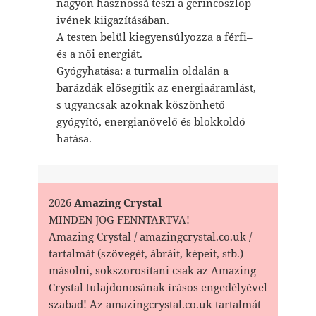
nagyon hasznossá teszi a gerincoszlop
ivének kiigazításában.
A testen belül kiegyensúlyozza a férfi–
és a női energiát.
Gyógyhatása: a turmalin oldalán a
barázdák elősegítik az energiaáramlást,
s ugyancsak azoknak köszönhető
gyógyító, energianövelő és blokkoldó
hatása.
2026
Amazing Crystal
MINDEN JOG FENNTARTVA!
Amazing Crystal / amazingcrystal.co.uk /
tartalmát (szövegét, ábráit, képeit, stb.)
másolni, sokszorosítani csak az Amazing
Crystal tulajdonosának írásos engedélyével
szabad! Az amazingcrystal.co.uk tartalmát