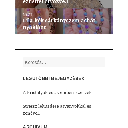
ezüsttel ötvözve.1
post:
NEXT
Lila-kék sárkányszem achát
Next
nyaklánc
post:
Keresés:
LEGUTÓBBI BEJEGYZÉSEK
A kristályok és az emberi szervek
Stressz leküzdése ásványokkal és
zenével.
ARCHÍVUM