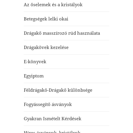
Az őselemek és a kristályok
Betegségek lelki okai
Drágakő masszírozó rúd használata
Drágakövek kezelése
E-könyvek
Egyiptom
Féldrágakő-Drágakő különbsége
Fogyássegítő ásványok
Gyakran Ismételt Kérdések
Híres ásványok, kristályok