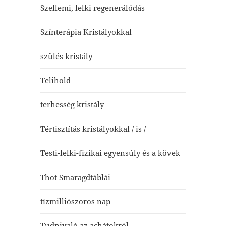
Szellemi, lelki regenerálódás
Színterápia Kristályokkal
szülés kristály
Telihold
terhesség kristály
Tértisztítás kristályokkal / is /
Testi-lelki-fizikai egyensúly és a kövek
Thot Smaragdtáblái
tízmilliószoros nap
Tudnivaló az achátokról