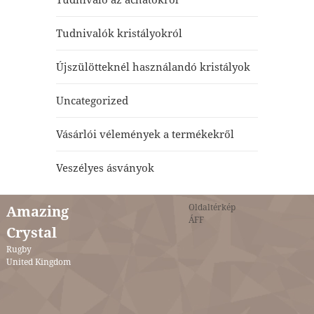
Tudnivalók kristályokról
Újszülötteknél használandó kristályok
Uncategorized
Vásárlói vélemények a termékekről
Veszélyes ásványok
Oldaltérkép
Amazing
ÁFF
Crystal
Rugby
United Kingdom