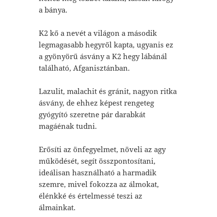
a bánya.
K2 kő a nevét a világon a második
legmagasabb hegyről kapta, ugyanis ez
a gyönyörű ásvány a K2 hegy lábánál
található, Afganisztánban.
Lazulit, malachit és gránit, nagyon ritka
ásvány, de ehhez képest rengeteg
gyógyító szeretne pár darabkát
magáénak tudni.
Erősíti az önfegyelmet, növeli az agy
működését, segít összpontosítani,
ideálisan használható a harmadik
szemre, mivel fokozza az álmokat,
élénkké és értelmessé teszi az
álmainkat.