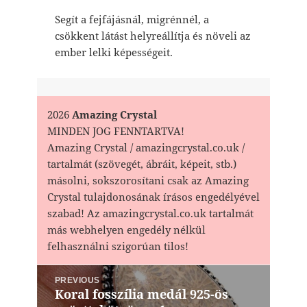
Segít a fejfájásnál, migrénnél, a
csökkent látást helyreállítja és növeli az
ember lelki képességeit.
2026
Amazing Crystal
MINDEN JOG FENNTARTVA!
Amazing Crystal / amazingcrystal.co.uk /
tartalmát (szövegét, ábráit, képeit, stb.)
másolni, sokszorosítani csak az Amazing
Crystal tulajdonosának írásos engedélyével
szabad! Az amazingcrystal.co.uk tartalmát
más webhelyen engedély nélkül
felhasználni szigorúan tilos!
Bejegyzés
PREVIOUS
navigáció
Koral fosszília medál 925-ös
Previous