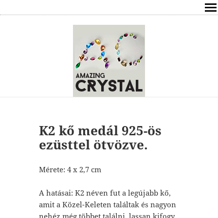
SHOP
ÍRÁSOK
ÁSVÁNYOK HATÁSAI
RÓLAM
ELÉRHETŐSÉG
K2 kő medál 925-ös
ezüsttel ötvözve.
ONLINE GYÓGYÍTÁS,TANÁCSADÁS
Mérete: 4 x 2,7 cm
FREE
A hatásai: K2 néven fut a legújabb kő,
VÁSÁRLÁS / KOSÁR
amit a Közel-Keleten találtak és nagyon
nehéz még többet találni, lassan kifogy