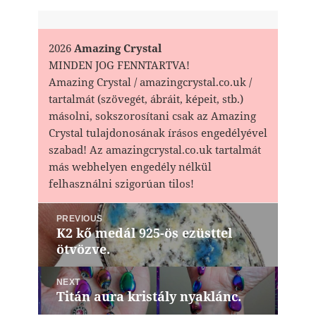
2026
Amazing Crystal
MINDEN JOG FENNTARTVA!
Amazing Crystal / amazingcrystal.co.uk /
tartalmát (szövegét, ábráit, képeit, stb.)
másolni, sokszorosítani csak az Amazing
Crystal tulajdonosának írásos engedélyével
szabad! Az amazingcrystal.co.uk tartalmát
más webhelyen engedély nélkül
felhasználni szigorúan tilos!
Bejegyzés
PREVIOUS
navigáció
K2 kő medál 925-ös ezüsttel
Previous
ötvözve.
post:
NEXT
Titán aura kristály nyaklánc.
Next
post: