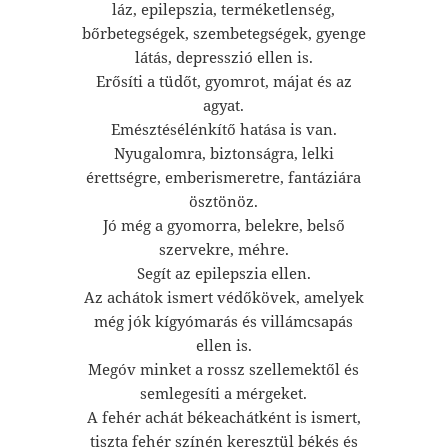
láz, epilepszia, terméketlenség,
bőrbetegségek, szembetegségek, gyenge
látás, depresszió ellen is.
Erősíti a tüdőt, gyomrot, májat és az
agyat.
Emésztésélénkítő hatása is van.
Nyugalomra, biztonságra, lelki
érettségre, emberismeretre, fantáziára
ösztönöz.
Jó még a gyomorra, belekre, belső
szervekre, méhre.
Segít az epilepszia ellen.
Az achátok ismert védőkövek, amelyek
még jók kígyómarás és villámcsapás
ellen is.
Megóv minket a rossz szellemektől és
semlegesíti a mérgeket.
A fehér achát békeachátként is ismert,
tiszta fehér színén keresztül békés és