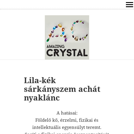
SHOP
ÍRÁSOK
ÁSVÁNYOK HATÁSAI
RÓLAM
ELÉRHETŐSÉG
Lila-kék
sárkányszem achát
ONLINE GYÓGYÍTÁS,TANÁCSADÁS
nyaklánc
FREE
A hatásai:
Földelő kő, érzelmi, fizikai és
VÁSÁRLÁS / KOSÁR
intellektuális egyensúlyt teremt.