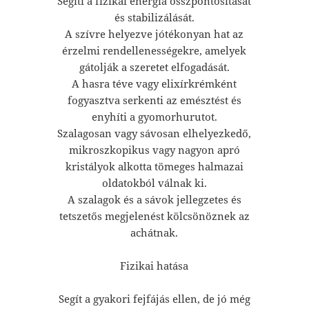
Segíti a fizikai energia összpontosítását
és stabilizálását.
A szívre helyezve jótékonyan hat az
érzelmi rendellenességekre, amelyek
gátolják a szeretet elfogadását.
A hasra téve vagy elixírkrémként
fogyasztva serkenti az emésztést és
enyhíti a gyomorhurutot.
Szalagosan vagy sávosan elhelyezkedő,
mikroszkopikus vagy nagyon apró
kristályok alkotta tömeges halmazai
oldatokból válnak ki.
A szalagok és a sávok jellegzetes és
tetszetős megjelenést kölcsönöznek az
achátnak.
Fizikai hatása
Segít a gyakori fejfájás ellen, de jó még