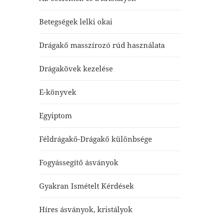
Betegségek lelki okai
Drágakő masszírozó rúd használata
Drágakövek kezelése
E-könyvek
Egyiptom
Féldrágakő-Drágakő különbsége
Fogyássegítő ásványok
Gyakran Ismételt Kérdések
Híres ásványok, kristályok