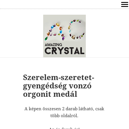
SHOP
ÍRÁSOK
ÁSVÁNYOK HATÁSAI
RÓLAM
ELÉRHETŐSÉG
Szerelem-szeretet-
gyengédség vonzó
ONLINE GYÓGYÍTÁS,TANÁCSADÁS
orgonit medál
FREE
A képen összesen 2 darab látható, csak
több oldalról.
VÁSÁRLÁS / KOSÁR