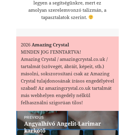
legyen a segítségünkre, mert ez
amolyan szerelemvonzó talizmán, a
tapasztalatok szerint.
2026
Amazing Crystal
MINDEN JOG FENNTARTVA!
Amazing Crystal / amazingcrystal.co.uk /
tartalmát (szövegét, ábráit, képeit, stb.)
másolni, sokszorosítani csak az Amazing
Crystal tulajdonosának írásos engedélyével
szabad! Az amazingcrystal.co.uk tartalmát
más webhelyen engedély nélkül
felhasználni szigorúan tilos!
Bejegyzés
PREVIOUS
navigáció
Angyalhívó Angelit-Larimar
Previous
karkötő
post: