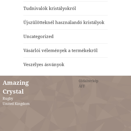
Tudnivalók kristályokról
Újszülötteknél használandó kristályok
Uncategorized
Vásárlói vélemények a termékekről
Veszélyes ásványok
Oldaltérkép
Amazing
ÁFF
Crystal
Rugby
United Kingdom