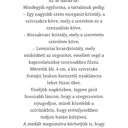
Az ár darab ár!
Mindegyik egyforma, a tartalmuk pedig:
– Egy nagyobb szem morganit kristály, a
szívcsakra köve, mely a szerelem és a
szexualitás köve,
– Rózsakvarc kristály, mely a szeretetés
szerelem köve,
– Lemúriai kvarckristály, mely
működteti az orgonitot, emellett segít a
kapcsolatunkat szorosabbra fűzni.
Méretük kb. 4 cm, a kis szívecske
fomájú lyukon keresztül nyakláncra
lehet fűzni őket.
Viseljük napközben, legyen picit
hosszabb láncon, hogy a szegycsonton
nyugodjon, minél közelebb a
szívünkhöz, hogy erőteljesebben
tudjon hatást kifejteni.
A medált megsimítva kérhetjük is, hogy