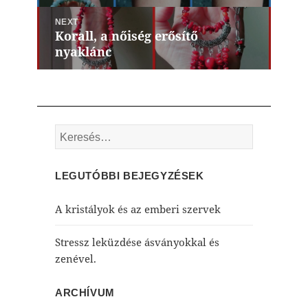
NEXT
Korall, a nőiség erősítő
Next
nyaklánc
post:
Keresés:
LEGUTÓBBI BEJEGYZÉSEK
A kristályok és az emberi szervek
Stressz leküzdése ásványokkal és
zenével.
ARCHÍVUM