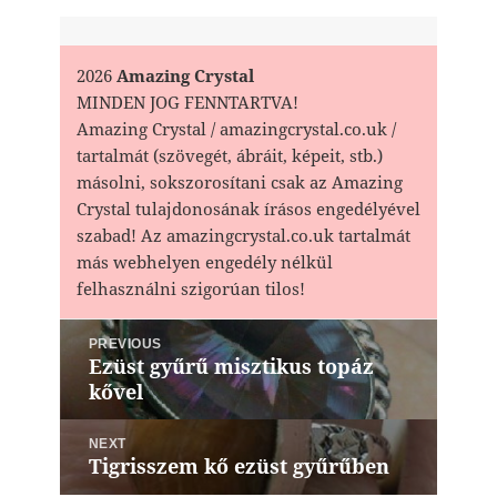
2026
Amazing Crystal
MINDEN JOG FENNTARTVA!
Amazing Crystal / amazingcrystal.co.uk /
tartalmát (szövegét, ábráit, képeit, stb.)
másolni, sokszorosítani csak az Amazing
Crystal tulajdonosának írásos engedélyével
szabad! Az amazingcrystal.co.uk tartalmát
más webhelyen engedély nélkül
felhasználni szigorúan tilos!
Bejegyzés
PREVIOUS
navigáció
Ezüst gyűrű misztikus topáz
Previous
kővel
post:
NEXT
Tigrisszem kő ezüst gyűrűben
Next
post: