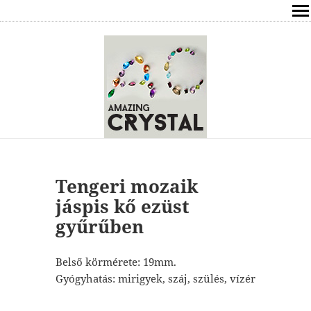
SHOP
ÍRÁSOK
ÁSVÁNYOK HATÁSAI
RÓLAM
ELÉRHETŐSÉG
Tengeri mozaik
jáspis kő ezüst
ONLINE GYÓGYÍTÁS,TANÁCSADÁS
gyűrűben
FREE
Belső körmérete: 19mm.
Gyógyhatás: mirigyek, száj, szülés, vízér
VÁSÁRLÁS / KOSÁR