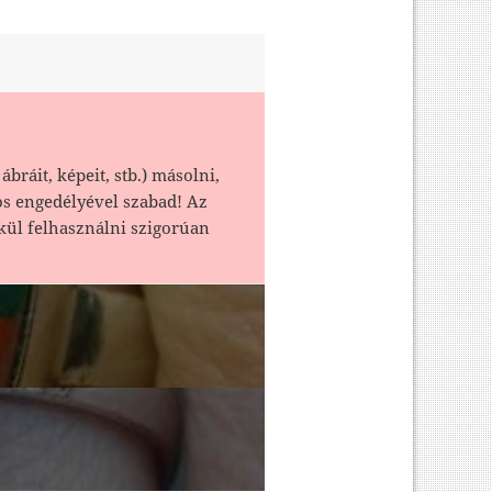
ábráit, képeit, stb.) másolni,
os engedélyével szabad! Az
kül felhasználni szigorúan