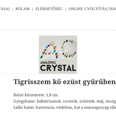
ÁSAI
RÓLAM
ELÉRHETŐSÉG
ONLINE GYÓGYÍTÁS,TA
Tigrisszem kő ezüst gyűrűben
Belső körmérete: 1,8 cm.
Gyógyhatás: baktériumok, csontok, ízületek, máj, moz
Lelki hatás: harmónia, védelem, hat a másnaposság ell