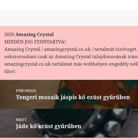
2026
Amazing Crystal
MINDEN JOG FENNTARTVA!
Amazing Crystal / amazingcrystal.co.uk / tartalmát (szövegét, 
sokszorosítani csak az Amazing Crystal tulajdonosának írás
amazingcrystal.co.uk tartalmát más webhelyen engedély nél
tilos!
Bejegyzés
navigáció
PREVIOUS
Tengeri mozaik jáspis kő ezüst gyűrűben
Previous
post:
NEXT
Jáde kő ezüst gyűrűben
Next
post: