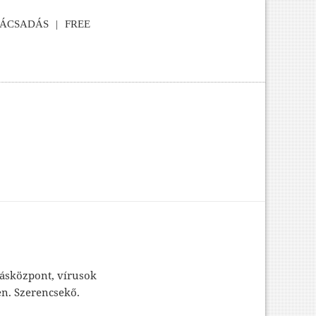
NÁCSADÁS
FREE
gásközpont, vírusok
en. Szerencsekő.