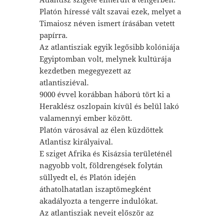
Platón híressé vált szavai ezek, melyet a
Timaiosz néven ismert írásában vetett
papírra.
Az atlantisziak egyik legősibb kolóniája
Egyiptomban volt, melynek kultúrája
kezdetben megegyezett az
atlantisziéval.
9000 évvel korábban háború tört ki a
Heraklész oszlopain kívül és belül lakó
valamennyi ember között.
Platón városával az élen küzdöttek
Atlantisz királyaival.
E sziget Afrika és Kisázsia területénél
nagyobb volt, földrengések folytán
süllyedt el, és Platón idején
áthatolhatatlan iszaptömegként
akadályozta a tengerre indulókat.
Az atlantisziak neveit először az