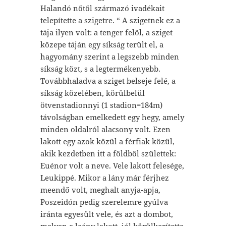
Halandó nőtől származó ivadékait
telepítette a szigetre. “ A szigetnek ez a
tája ilyen volt: a tenger felől, a sziget
közepe táján egy síkság terült el, a
hagyomány szerint a legszebb minden
síkság közt, s a legtermékenyebb.
Továbbhaladva a sziget belseje felé, a
síkság közelében, körülbelül
ötvenstadionnyi (1 stadion=184m)
távolságban emelkedett egy hegy, amely
minden oldalról alacsony volt. Ezen
lakott egy azok közül a férfiak közül,
akik kezdetben itt a földből születtek:
Euénor volt a neve. Vele lakott felesége,
Leukippé. Mikor a lány már férjhez
meendő volt, meghalt anyja-apja,
Poszeidón pedig szerelemre gyúlva
iránta egyesült vele, és azt a dombot,