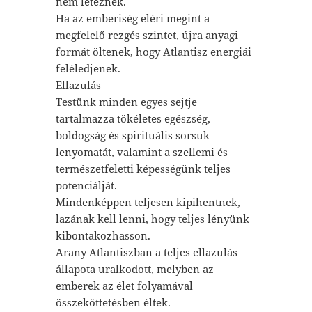
nem léteznek.
Ha az emberiség eléri megint a
megfelelő rezgés szintet, újra anyagi
formát öltenek, hogy Atlantisz energiái
feléledjenek.
Ellazulás
Testünk minden egyes sejtje
tartalmazza tökéletes egészség,
boldogság és spirituális sorsuk
lenyomatát, valamint a szellemi és
természetfeletti képességünk teljes
potenciálját.
Mindenképpen teljesen kipihentnek,
lazának kell lenni, hogy teljes lényünk
kibontakozhasson.
Arany Atlantiszban a teljes ellazulás
állapota uralkodott, melyben az
emberek az élet folyamával
összeköttetésben éltek.