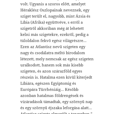
volt. Ugyanis a szoros előtt, amelyet
Héraklész Oszlopainak neveznek, egy
sziget terült el, nagyobb, mint Ázsia és
Líbia (Afrika) együttvéve, s erről a
szigetről akkoriban még át lehetett
kelni más szigetekre, ezekről, pedig a
túloldalon fekvő egész világrészre…
Ezen az Atlantisz nevű szigeten egy
nagy és csodálatra méltó birodalom
létezett, mely nemcsak az egész szigeten
uralkodott, hanem sok más kisebb
szigeten, és azon szárazföld egyes
részein is. Hatalma ezen kívül kiterjedt
Líbiára, egészen Egyiptomig és
Európára Türrhéniáig… Később
azonban hatalmas földrengések és
vízáradások támadtak, egy szörnyű nap
és egy szörnyű éjszaka leforgása alatt…
Atlantisz szigete elmerült a tengerben.”