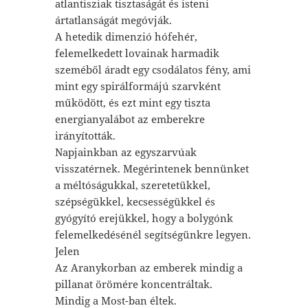
atlantisziak tisztaságát és isteni
ártatlanságát megóvják.
A hetedik dimenzió hófehér,
felemelkedett lovainak harmadik
szeméből áradt egy csodálatos fény, ami
mint egy spirálformájú szarvként
működött, és ezt mint egy tiszta
energianyalábot az emberekre
irányították.
Napjainkban az egyszarvúak
visszatérnek. Megérintenek bennünket
a méltóságukkal, szeretetükkel,
szépségükkel, kecsességükkel és
gyógyító erejükkel, hogy a bolygónk
felemelkedésénél segítségünkre legyen.
Jelen
Az Aranykorban az emberek mindig a
pillanat örömére koncentráltak.
Mindig a Most-ban éltek.