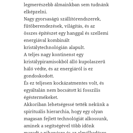
legmerészebb álmainkban sem tudnánk
elképzelni.
Nagy gyorsaságú szállítórendszerek,
fűtőberendezések, világítás, és az
összes építészet egy hanggal és szellemi
energiával kombinált
kristálytechnológián alapult.
A teljes nagy kontinenst egy
kristálypiramisokból álló kupolaszerű
háló védte, és az energiáról is ez
gondoskodott.
És ez teljesen kockázatmentes volt, és
egyáltalán nem bocsátott ki fosszilis
égéstermékeket.
Akkoriban lehetségessé tették nekünk a
spirituális hierarchia, hogy egy olyan
magasan fejlett technológiát alkossunk,
aminek a segítségével több időnk
maradt a pihenésre és az elmélkedésre.