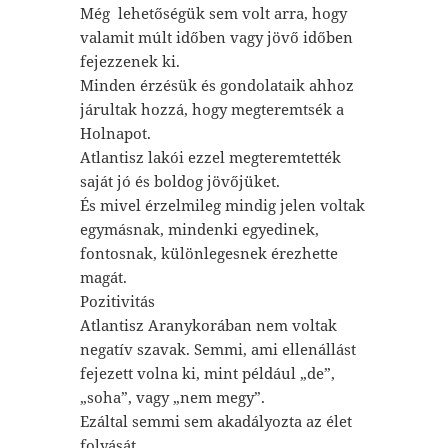
Még lehetőségük sem volt arra, hogy
valamit múlt időben vagy jövő időben
fejezzenek ki.
Minden érzésük és gondolataik ahhoz
járultak hozzá, hogy megteremtsék a
Holnapot.
Atlantisz lakói ezzel megteremtették
saját jó és boldog jövőjüket.
És mivel érzelmileg mindig jelen voltak
egymásnak, mindenki egyedinek,
fontosnak, különlegesnek érezhette
magát.
Pozitivitás
Atlantisz Aranykorában nem voltak
negatív szavak. Semmi, ami ellenállást
fejezett volna ki, mint például „de”,
„soha”, vagy „nem megy”.
Ezáltal semmi sem akadályozta az élet
folyását.