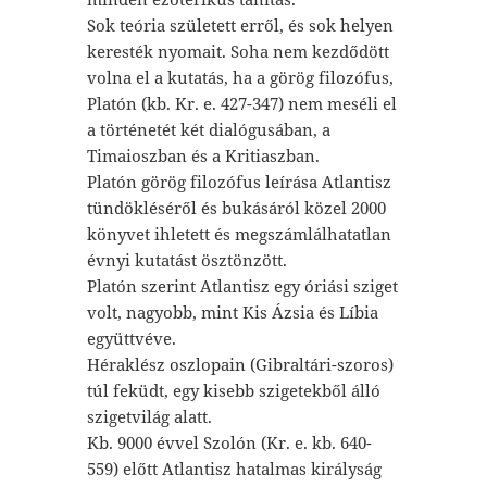
Sok teória született erről, és sok helyen
keresték nyomait. Soha nem kezdődött
volna el a kutatás, ha a görög filozófus,
Platón (kb. Kr. e. 427-347) nem meséli el
a történetét két dialógusában, a
Timaioszban és a Kritiaszban.
Platón görög filozófus leírása Atlantisz
tündökléséről és bukásáról közel 2000
könyvet ihletett és megszámlálhatatlan
évnyi kutatást ösztönzött.
Platón szerint Atlantisz egy óriási sziget
volt, nagyobb, mint Kis Ázsia és Líbia
együttvéve.
Héraklész oszlopain (Gibraltári-szoros)
túl feküdt, egy kisebb szigetekből álló
szigetvilág alatt.
Kb. 9000 évvel Szolón (Kr. e. kb. 640-
559) előtt Atlantisz hatalmas királyság