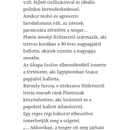
volt, fejlett civilizációval és ideális
politikai berendezkedéssel.
Amikor mohó és agresszív
birodalommá vált, az istenek
parancsára elöntötte a tenger…
Platón meséje Kritiasztól származik, aki
tízéves korában a 90 éves nagyapjától
hallotta, akinek szintén a nagyapja
mesélte.
Az ükapa Szolón elbeszéléséből ismerte
a történetet, aki Egyiptomban Szaisz
papjaitól hallotta.
Bármily furcsa, e titokzatos földrészről
leírás maradt ránk Platónnak
köszönhetően, aki Szolóntól és a
papoktól hallott Atlantiszról.
Egy réges régi háborút elbeszélve
ismerhetjük meg a szigetet.
„… Akkoriban, a tenger ott még járható