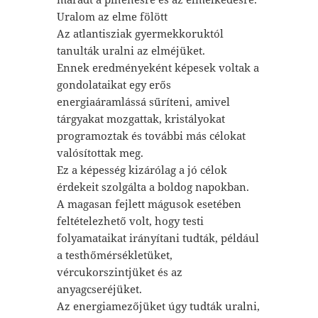
Uralom az elme fölött
Az atlantisziak gyermekkoruktól
tanulták uralni az elméjüket.
Ennek eredményeként képesek voltak a
gondolataikat egy erős
energiaáramlássá sűríteni, amivel
tárgyakat mozgattak, kristályokat
programoztak és további más célokat
valósítottak meg.
Ez a képesség kizárólag a jó célok
érdekeit szolgálta a boldog napokban.
A magasan fejlett mágusok esetében
feltételezhető volt, hogy testi
folyamataikat irányítani tudták, például
a testhőmérsékletüket,
vércukorszintjüket és az
anyagcseréjüket.
Az energiamezőjüket úgy tudták uralni,