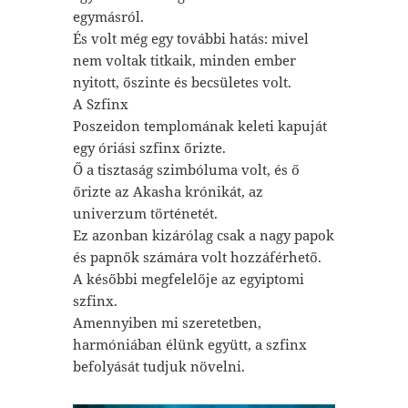
egymásról.
És volt még egy további hatás: mivel
nem voltak titkaik, minden ember
nyitott, őszinte és becsületes volt.
A Szfinx
Poszeidon templomának keleti kapuját
egy óriási szfinx őrizte.
Ő a tisztaság szimbóluma volt, és ő
őrizte az Akasha krónikát, az
univerzum történetét.
Ez azonban kizárólag csak a nagy papok
és papnők számára volt hozzáférhető.
A későbbi megfelelője az egyiptomi
szfinx.
Amennyiben mi szeretetben,
harmóniában élünk együtt, a szfinx
befolyását tudjuk növelni.