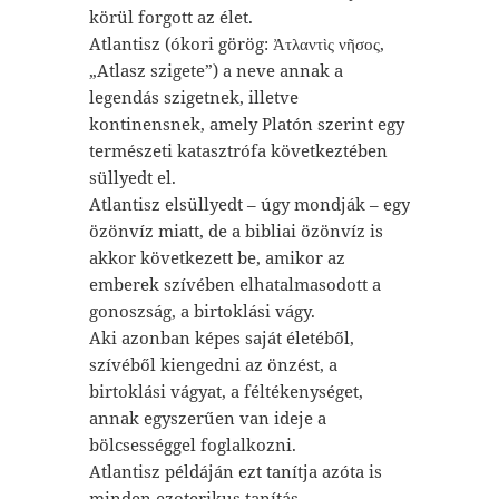
körül forgott az élet.
Atlantisz (ókori görög: Ἀτλαντὶς νῆσος,
„Atlasz szigete”) a neve annak a
legendás szigetnek, illetve
kontinensnek, amely Platón szerint egy
természeti katasztrófa következtében
süllyedt el.
Atlantisz elsüllyedt – úgy mondják – egy
özönvíz miatt, de a bibliai özönvíz is
akkor következett be, amikor az
emberek szívében elhatalmasodott a
gonoszság, a birtoklási vágy.
Aki azonban képes saját életéből,
szívéből kiengedni az önzést, a
birtoklási vágyat, a féltékenységet,
annak egyszerűen van ideje a
bölcsességgel foglalkozni.
Atlantisz példáján ezt tanítja azóta is
minden ezoterikus tanítás.