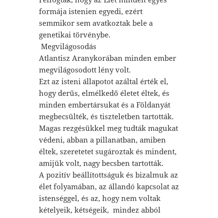
formája istenien egyedi, ezért
semmikor sem avatkoztak bele a
genetikai törvénybe.
Megvilágosodás
Atlantisz Aranykorában minden ember
megvilágosodott lény volt.
Ezt az isteni állapotot azáltal érték el,
hogy derűs, elmélkedő életet éltek, és
minden embertársukat és a Földanyát
megbecsülték, és tiszteletben tartották.
Magas rezgésükkel meg tudták magukat
védeni, abban a pillanatban, amiben
éltek, szeretetet sugároztak és mindent,
amijük volt, nagy becsben tartották.
A pozitív beállítottságuk és bizalmuk az
élet folyamában, az állandó kapcsolat az
istenséggel, és az, hogy nem voltak
kételyeik, kétségeik, mindez abból