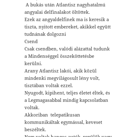
A bukás után Atlantisz nagyhatalmú
angyalai delfinalakot öltöttek.
Ezek az angyaldelfinek ma is keresik a
tiszta, nyitott embereket, akikkel együtt
tudnának dolgozni
Csend
Csak csendben, valódi alázattal tudunk
a Mindenséggel összeköttetésbe
kerülni.
Arany Atlantisz lakói, akik közül
mindenki megvilágosult lény volt,
tisztában voltak ezzel.
Nyugodt, kipihent, teljes életet éltek, és
a Legmagasabbal mindig kapcsolatban
voltak.
Akkoriban telepatikusan
kommunikáltak egymással, keveset
beszéltek.
Nem voltak hangos autók, repülők vagy