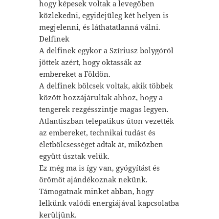
hogy képesek voltak a levegőben
közlekedni, egyidejűleg két helyen is
megjelenni, és láthatatlanná válni.
Delfinek
A delfinek egykor a Szíriusz bolygóról
jöttek azért, hogy oktassák az
embereket a Földön.
A delfinek bölcsek voltak, akik többek
között hozzájárultak ahhoz, hogy a
tengerek rezgésszintje magas legyen.
Atlantiszban telepatikus úton vezették
az embereket, technikai tudást és
életbölcsességet adtak át, miközben
együtt úsztak velük.
Ez még ma is így van, gyógyítást és
örömöt ajándékoznak nekünk.
Támogatnak minket abban, hogy
lelkünk valódi energiájával kapcsolatba
kerüljünk.