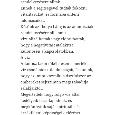
rendelkezésére álltak.
Ennek a segítségével tudták fokozni
vitalitásukat, és formába önteni
látomásaikat.
Később az Ibolya Láng is az atlantisziak
rendelkezésére állt, amit
vizualizálhattak vagy előhívhattak,
hogy a negativitást átalakítsa,
különösen a kapcsolatokban.
A víz
Atlantisz lakói tökéletesen ismerték a
víz csodálatos tulajdonságait, és tudták,
hogy ez, mint kozmikus tisztítószer az
embereket sejtszinten megszabadítja
salakjaiktól.
Megértették, hogy folyó víz által
kedélyeik lecsillapodnak, és
megkönnyítik saját spirituális és
érzékfeletti képességeik elérését.