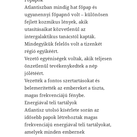
Atlantiszban mindig hat főpap és
ugyanennyi főpapnő volt – különösen
fejlett kozmikus lények, akik
utasításaikat közvetlenül az
intergalaktikus tanácstól kapták.
Mindegyikük felelős volt a tizenkét
régió egyikéért.
Vezető egyéniségek voltak, akik teljesen
önzetlenül tevékenykedtek a nép
jólétéért.
Vezették a fontos szertartásokat és
belemerítették az embereket a tiszta,
magas frekvenciájú fénybe.
Energiával teli tartályok
Atlantisz utolsó kísérlete során az
idősebb papok létrehoztak magas
frekvenciájú energiával teli tartályokat,
amelyek minden embernek