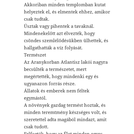
Akkoriban minden templomban kutat
helyeztek el, és elmentek ehhez, amikor
csak tudtak.
Úsztak vagy pihentek a tavaknál.
Mindenekelőtt azt élvezték, hogy
csöndes szemlélődésükben ülhettek, és
hallgathatták a víz folyását.
Természet
Az Aranykorban Atlantisz lakói nagyra
becsülték a természetet, mert
megértették, hogy mindenki egy és
ugyanazon forrás része.
Állatok és emberek nem féltek
egymástól.
A növények gazdag termést hoztak, és
minden teremtmény készséges volt, és
szeretettel adta magából mindazt, amit
csak tudott.
Felfogták, hogy az Élet minden egyes