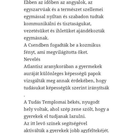
Ebben az időben az angyalok, az
egyszarvúak és a természet szellemei
egymással nyíltan és szabadon tudtak
kommunikálni és tisztaságukat,
vezetésüket és ihletüket ajándékozták
egymásnak.
A Csendben fogadták be a kozmikus
fényt, ami megvilágította őket.
Nevelés
Atlantisz aranykorában a gyermekek
auráját különleges képességű papok
vizsgálták meg annak érdekében, hogy
tudásukat képességük szerint irányítsák
.
A Tudás Templomai békés, nyugodt
hely voltak, ahol szép zene szólt, hogy a
gyerekek el tudjanak lazulni.
Az itt levő színek segítségével
aktiválták a gyerekek jobb agyféltekéjét.