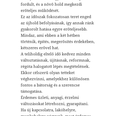
fordult, és a növő hold megkezdi
erőteljes működését.
Ez az időszak fokozatosan teret enged
az újhold befolyásának, így annak ránk
gyakorolt hatása egyre erőteljesebb.
Mindaz, ami ebben a két hétben
történik, építés, megerősítés érdekében,
kétszeres erővel hat.
A teliholdig eltelő idő kedvez minden
változtatásnak, újításnak, reformnak,
régóta halogatott lépés megtételének.
Ekkor célszerű olyan tetteket
véghezvinni, amelyekhez különösen
fontos a bátorság és a szerencse
támogatása.
Érdemes üzleti, anyagi, érzelmi
változásokat létrehozni, gyarapítani.
Ha új kapcsolatra, lakóhelyre,
munkahelyre vágyunk, most érdemes