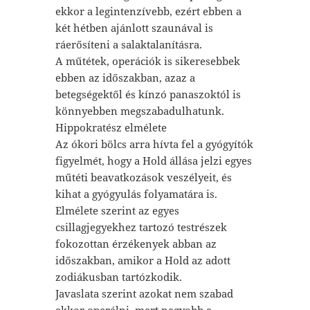
ekkor a legintenzívebb, ezért ebben a
két hétben ajánlott szaunával is
ráerősíteni a salaktalanításra.
A műtétek, operációk is sikeresebbek
ebben az időszakban, azaz a
betegségektől és kínzó panaszoktól is
könnyebben megszabadulhatunk.
Hippokratész elmélete
Az ókori bölcs arra hívta fel a gyógyítók
figyelmét, hogy a Hold állása jelzi egyes
műtéti beavatkozások veszélyeit, és
kihat a gyógyulás folyamatára is.
Elmélete szerint az egyes
csillagjegyekhez tartozó testrészek
fokozottan érzékenyek abban az
időszakban, amikor a Hold az adott
zodiákusban tartózkodik.
Javaslata szerint azokat nem szabad
akkor operálni, mert nagyobb a