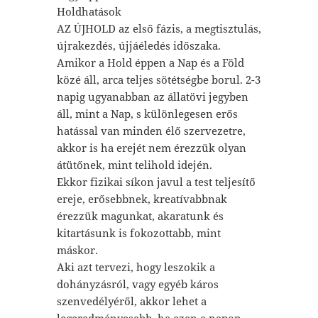
Holdhatások
AZ ÚJHOLD az első fázis, a megtisztulás,
újrakezdés, újjáéledés időszaka.
Amikor a Hold éppen a Nap és a Föld
közé áll, arca teljes sötétségbe borul. 2-3
napig ugyanabban az állatövi jegyben
áll, mint a Nap, s különlegesen erős
hatással van minden élő szervezetre,
akkor is ha erejét nem érezzük olyan
átütőnek, mint telihold idején.
Ekkor fizikai síkon javul a test teljesítő
ereje, erősebbnek, kreatívabbnak
érezzük magunkat, akaratunk és
kitartásunk is fokozottabb, mint
máskor.
Aki azt tervezi, hogy leszokik a
dohányzásról, vagy egyéb káros
szenvedélyéről, akkor lehet a
legeredményesebb, ha ezen a napon