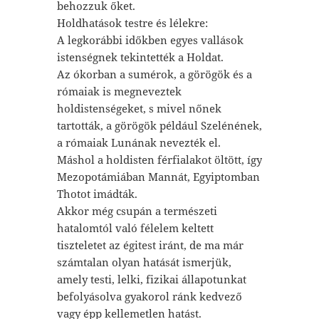
behozzuk őket.
Holdhatások testre és lélekre:
A legkorábbi időkben egyes vallások
istenségnek tekintették a Holdat.
Az ókorban a sumérok, a görögök és a
rómaiak is megneveztek
holdistenségeket, s mivel nőnek
tartották, a görögök például Szelénének,
a rómaiak Lunának nevezték el.
Máshol a holdisten férfialakot öltött, így
Mezopotámiában Mannát, Egyiptomban
Thotot imádták.
Akkor még csupán a természeti
hatalomtól való félelem keltett
tiszteletet az égitest iránt, de ma már
számtalan olyan hatását ismerjük,
amely testi, lelki, fizikai állapotunkat
befolyásolva gyakorol ránk kedvező
vagy épp kellemetlen hatást.