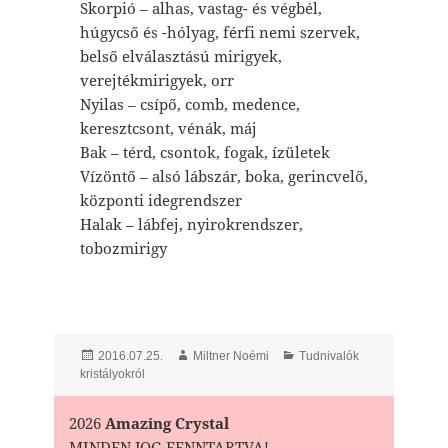
Skorpió – alhas, vastag- és végbél,
húgycső és -hólyag, férfi nemi szervek,
belső elválasztású mirigyek,
verejtékmirigyek, orr
Nyilas – csípő, comb, medence,
keresztcsont, vénák, máj
Bak – térd, csontok, fogak, ízületek
Vízöntő – alsó lábszár, boka, gerincvelő,
központi idegrendszer
Halak – lábfej, nyirokrendszer,
tobozmirigy
Posted
Author
Categories
2016.07.25.
Miltner Noémi
Tudnivalók
on
kristályokról
2026
Amazing Crystal
MINDEN JOG FENNTARTVA!