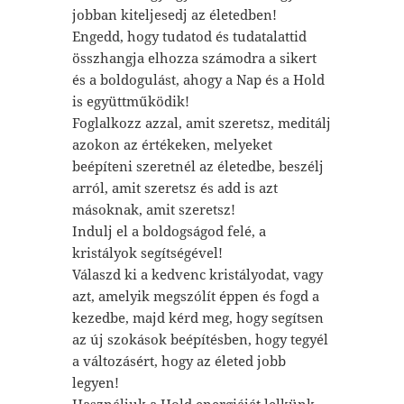
jobban kiteljesedj az életedben!
Engedd, hogy tudatod és tudatalattid
összhangja elhozza számodra a sikert
és a boldogulást, ahogy a Nap és a Hold
is együttműködik!
Foglalkozz azzal, amit szeretsz, meditálj
azokon az értékeken, melyeket
beépíteni szeretnél az életedbe, beszélj
arról, amit szeretsz és add is azt
másoknak, amit szeretsz!
Indulj el a boldogságod felé, a
kristályok segítségével!
Válaszd ki a kedvenc kristályodat, vagy
azt, amelyik megszólít éppen és fogd a
kezedbe, majd kérd meg, hogy segítsen
az új szokások beépítésben, hogy tegyél
a változásért, hogy az életed jobb
legyen!
Használjuk a Hold energiáját lelkünk