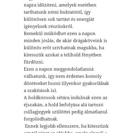
napra időzíteni, amelyek esetében
tarthatunk némi buktatótól, így
különösen sok tartást és energiát
igényelnek részünkről.
Remekül működhet ezen a napon
minden jóslás, de akár drágaköveink is
különös erőt szívhatnak magukba, ha
kitesszük azokat a telihold fényében
fürdőzni.
Ezen a napon meggondolatlanná
válhatunk, így nem érdemes komoly
döntéseket hozni (ilyenkor gyakoribbak
a szakítások is).
A holdkórosok sétára indulnak ezen az
éjszakán, a hold befolyása alá tartozó
csillagjegyek szülöttei pedig álmatlanul
forgolódhatnak.
Ennek legjobb ellenszere, ha kiteszünk
egy tál vizet az ablakba, amely elnyeli a