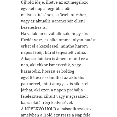
Újhold ideje, illetve az azt megelőző
egy-két nap a legjobb a bőr
mélytisztításához, szőrtelenítéshez,
vagy az aktuális narancsbőr elleni
kezeléshez is.
Ha valaki arra vállalkozik, hogy sós
fürdőt vesz, ez alkalommal olyan hatást
érhet el a kezeléssel, mintha három
napos léböjt kúrát teljesített volna.
A kapcsolatokra is áment mond ez a
nap, aki ekkor ismerkedik, vagy
házasodik, hosszú és boldog
együttélésre számíthat az aktuális
partnerrel, mint ahogy az is sikerrel
járhat, aki ezen a napon próbálja
feléleszteni kihűlt vagy megszakadt
kapcsolatát régi kedvesével.
A NÖVEKVŐ HOLD a második szakasz,
amelyben a Hold egy része a Nap felé