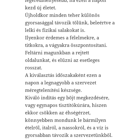
kezd új életet.
Újholdkor minden teher különös
gyorsasággal távozik tőlünk, beleértve a
lelki és fizikai salakokat is.
Ilyenkor érdemes a félelmekre, a
titkokra, a vágyakra összpontosítani.
Feltárni magunkban a rejtett
oldalunkat, és elűzni az esetleges
rosszat.
A kiválasztás időszakaként ezen a
napon a legnagyobb a szervezet
méregtelenítési készsége.
Kiváló indítás egy böjt megkezdésére,
vagy egynapos tisztítókúrára, hiszen
ekkor csökken az éhségérzet,
könnyebben mondunk le bármilyen
ételről, italról, a nassokról, és a víz is
gyorsabban távozik a szervezetünkből.