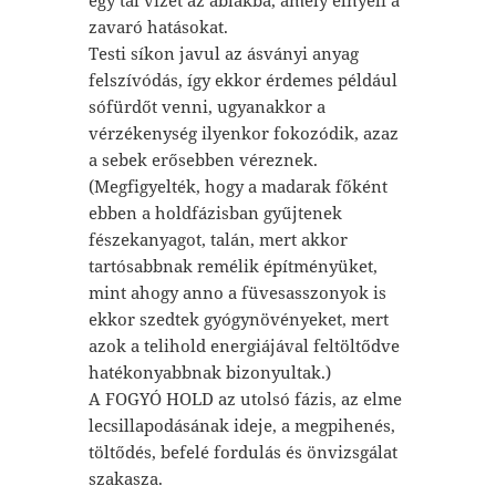
zavaró hatásokat.
Testi síkon javul az ásványi anyag
felszívódás, így ekkor érdemes például
sófürdőt venni, ugyanakkor a
vérzékenység ilyenkor fokozódik, azaz
a sebek erősebben véreznek.
(Megfigyelték, hogy a madarak főként
ebben a holdfázisban gyűjtenek
fészekanyagot, talán, mert akkor
tartósabbnak remélik építményüket,
mint ahogy anno a füvesasszonyok is
ekkor szedtek gyógynövényeket, mert
azok a telihold energiájával feltöltődve
hatékonyabbnak bizonyultak.)
A FOGYÓ HOLD az utolsó fázis, az elme
lecsillapodásának ideje, a megpihenés,
töltődés, befelé fordulás és önvizsgálat
szakasza.