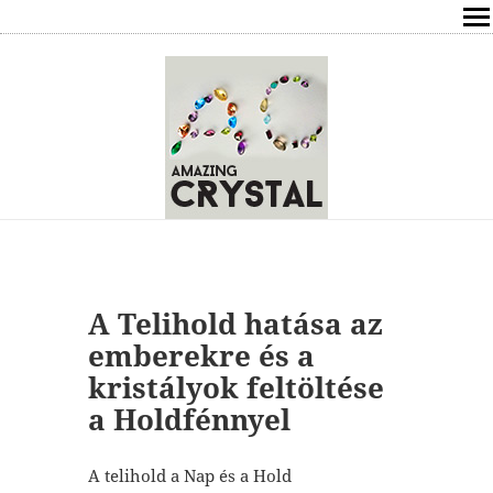
SHOP
ÍRÁSOK
ÁSVÁNYOK HATÁSAI
RÓLAM
ELÉRHETŐSÉG
A Telihold hatása az
ONLINE GYÓGYÍTÁS,TANÁCSADÁS
emberekre és a
kristályok feltöltése
FREE
a Holdfénnyel
VÁSÁRLÁS / KOSÁR
A telihold a Nap és a Hold