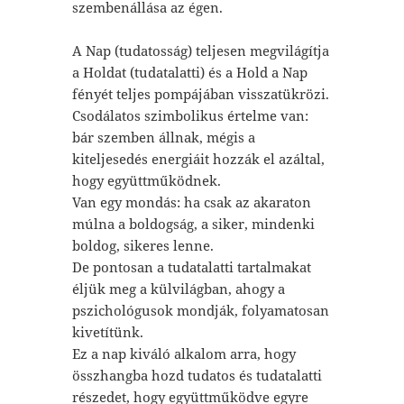
szembenállása az égen.
A Nap (tudatosság) teljesen megvilágítja
a Holdat (tudatalatti) és a Hold a Nap
fényét teljes pompájában visszatükrözi.
Csodálatos szimbolikus értelme van:
bár szemben állnak, mégis a
kiteljesedés energiáit hozzák el azáltal,
hogy együttműködnek.
Van egy mondás: ha csak az akaraton
múlna a boldogság, a siker, mindenki
boldog, sikeres lenne.
De pontosan a tudatalatti tartalmakat
éljük meg a külvilágban, ahogy a
pszichológusok mondják, folyamatosan
kivetítünk.
Ez a nap kiváló alkalom arra, hogy
összhangba hozd tudatos és tudatalatti
részedet, hogy együttműködve egyre