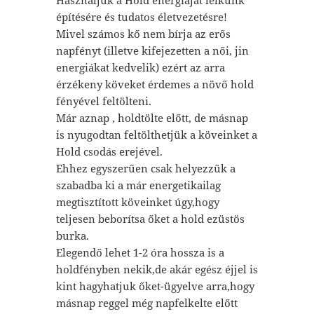
építésére és tudatos életvezetésre!
Mivel számos kő nem bírja az erős
napfényt (illetve kifejezetten a női, jin
energiákat kedvelik) ezért az arra
érzékeny köveket érdemes a növő hold
fényével feltölteni.
Már aznap , holdtölte előtt, de másnap
is nyugodtan feltölthetjük a köveinket a
Hold csodás erejével.
Ehhez egyszerűen csak helyezzük a
szabadba ki a már energetikailag
megtisztított köveinket úgy,hogy
teljesen beborítsa őket a hold ezüstös
burka.
Elegendő lehet 1-2 óra hossza is a
holdfényben nekik,de akár egész éjjel is
kint hagyhatjuk őket-ügyelve arra,hogy
másnap reggel még napfelkelte előtt