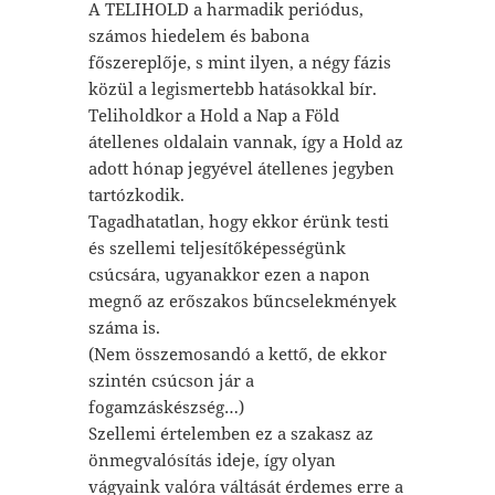
A TELIHOLD a harmadik periódus,
számos hiedelem és babona
főszereplője, s mint ilyen, a négy fázis
közül a legismertebb hatásokkal bír.
Teliholdkor a Hold a Nap a Föld
átellenes oldalain vannak, így a Hold az
adott hónap jegyével átellenes jegyben
tartózkodik.
Tagadhatatlan, hogy ekkor érünk testi
és szellemi teljesítőképességünk
csúcsára, ugyanakkor ezen a napon
megnő az erőszakos bűncselekmények
száma is.
(Nem összemosandó a kettő, de ekkor
szintén csúcson jár a
fogamzáskészség…)
Szellemi értelemben ez a szakasz az
önmegvalósítás ideje, így olyan
vágyaink valóra váltását érdemes erre a