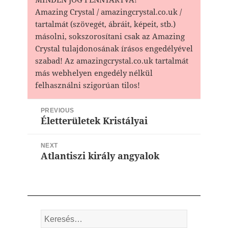
Amazing Crystal / amazingcrystal.co.uk /
tartalmát (szövegét, ábráit, képeit, stb.)
másolni, sokszorosítani csak az Amazing
Crystal tulajdonosának írásos engedélyével
szabad! Az amazingcrystal.co.uk tartalmát
más webhelyen engedély nélkül
felhasználni szigorúan tilos!
Bejegyzés
PREVIOUS
navigáció
Életterületek Kristályai
Previous
post:
NEXT
Atlantiszi király angyalok
Next
post:
Keresés: