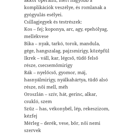
komplikációk veszélye, és romlanak a
gyógyulás esélyei.
Csillagjegyek és testrészek:
Kos – fej; koponya, arc, agy, epehólyag,
mellékvese
Bika – nyak, tarkó, torok, mandula,
gége, hangszalag, pajzsmirigy, középfül
Ikrek – váll, kar, légcső, tüdő felső
része, csecsemőmirigy
Rák – nyelőcső, gyomor, máj,
hasnyálmirigy, nyálkahártya, tüdő alsó
része, női mell, méh
Oroszlán – szív, hát, gerinc, alkar,
csukló, szem
Szűz – has, vékonybél, lép, rekeszizom,
kézfej
Mérleg – derék, vese, bőr, női nemi
szervek