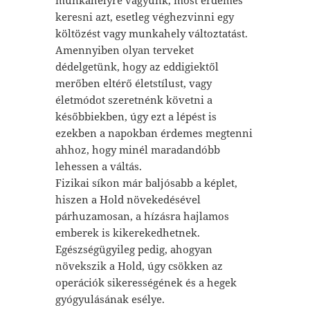
keresni azt, esetleg véghezvinni egy
költözést vagy munkahely változtatást.
Amennyiben olyan terveket
dédelgetünk, hogy az eddigiektől
merőben eltérő életstílust, vagy
életmódot szeretnénk követni a
későbbiekben, úgy ezt a lépést is
ezekben a napokban érdemes megtenni
ahhoz, hogy minél maradandóbb
lehessen a váltás.
Fizikai síkon már baljósabb a képlet,
hiszen a Hold növekedésével
párhuzamosan, a hízásra hajlamos
emberek is kikerekedhetnek.
Egészségügyileg pedig, ahogyan
növekszik a Hold, úgy csökken az
operációk sikerességének és a hegek
gyógyulásának esélye.