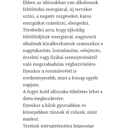
Ebben az időszakban van alkalmunk
feltöltődni energiával, új terveket
szőni, a negatív rezgéseket, káros
energiákat száműzni, elengedni.
Törekedni arra, hogy újholdig
feltöltődjünk energiával, nagyszerű
alkalmak kínálkozhatnak számunkra a
nagytakarítás, lomtalanítás, selejtezés,
érzelmi vagy fizikai szennyesünktől
való megszabadulás véghezvitelére.
Ilyenkor a rontáslevétel is
eredményesebb, mint a hónap egyéb
napjain.
A fogyó hold időszaka tökéletes lehet a
diéta megkezdésére.
Ilyenkor a kilók gyorsabban és
könnyebben tűnnek el rólunk, mint
máskor.
Testünk méregtelenítési képessége